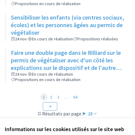
Propositions en cours de réalisation
Sensibiliser les enfants (via centres sociaux,
écoles) et les personnes âgées au permis de
végétaliser
24 nov.
En cours de réalisation
Propositions réalisées
Faire une double page dans le Rilliard sur le
permis de végétaliser avec d'un côté les
explications sur le dispositif et de l'autre
côté des exemples concrets de lieux à
24 nov.
En cours de réalisation
Propositions en cours de réalisation
investir
1
2
3
…
64
Résultats par page :
25
Informations sur les cookies utilisés sur le site web