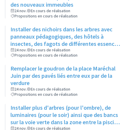
des nouveaux immeubles
24 nov.
En cours de réalisation
Propositions en cours de réalisation
Installer des nichoirs dans les arbres avec
panneaux pédagogiques, des hôtels à
insectes, des fagots de différentes essences
pour stimuler la biodiversité sur la place du
24 nov.
En cours de réalisation
Propositions en cours de réalisation
Château à la Roue
Remplacer le goudron de la place Maréchal
Juin par des pavés liés entre eux par de la
verdure
24 nov.
En cours de réalisation
Propositions en cours de réalisation
Installer plus d'arbres (pour l'ombre), de
luminaires (pour le soir) ainsi que des bancs
sur la voie verte dans la zone entre la piscine
et la rue de l'Industrie
24 nov.
En cours de réalisation