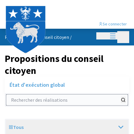
Se connecter
Menu princi
Menu p
Propositions du conseil citoyen
/
Propositions du conseil
citoyen
État d'exécution global
Rechercher des réalisations
Tous
Scope