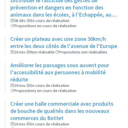
Distribuer le fascicule des gestes de
prévention et dangers en fonction des
animaux dans les écoles, à l'Echappée, aux
Centres Sociaux.... et l'insérer dans le
08 déc.
En cours de réalisation
Propositions en cours de réalisation
Rilliard en version détachable.
Créer un plateau avec une zone 30km/h
entre les deux côtés de l'avenue de l'Europe
16 nov.
Non réalisable
Propositions non réalisables
Améliorer les passages sous auvent pour
l'accessibilité aux personnes à mobilité
réduite
16 nov.
En cours de réalisation
Propositions en cours de réalisation
Créer une halle commerciale avec produits
de bouche de qualités dans les nouveaux
commerces du Bottet
16 nov.
En cours de réalisation