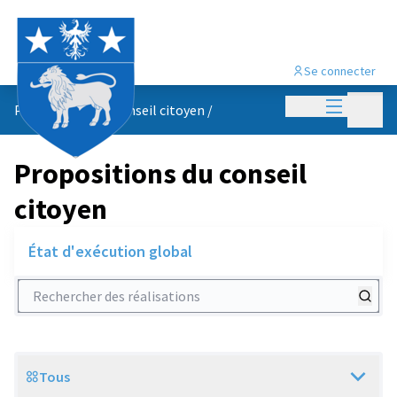
Se connecter
Menu princi
Menu p
Propositions du conseil citoyen
/
Propositions du conseil
citoyen
État d'exécution global
Rechercher des réalisations
Tous
Scope