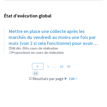
État d'exécution global
Mettre en place une collecte après les
marchés du vendredi au moins une fois par
mois (voir 2 si cela fonctionne) pour avoir
des produits frais pour l'Epice'Rill
08 déc.
En cours de réalisation
Propositions en cours de réalisation
1
…
62
63
64
Résultats par page :
100