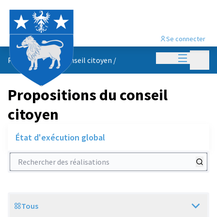
Se connecter
Menu princi
Menu p
Propositions du conseil citoyen
/
Propositions du conseil
citoyen
État d'exécution global
Rechercher des réalisations
Tous
Scope