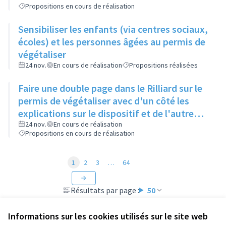
Propositions en cours de réalisation
Sensibiliser les enfants (via centres sociaux,
écoles) et les personnes âgées au permis de
végétaliser
24 nov.
En cours de réalisation
Propositions réalisées
Faire une double page dans le Rilliard sur le
permis de végétaliser avec d'un côté les
explications sur le dispositif et de l'autre
côté des exemples concrets de lieux à
24 nov.
En cours de réalisation
Propositions en cours de réalisation
investir
1
2
3
…
64
Résultats par page :
50
Informations sur les cookies utilisés sur le site web