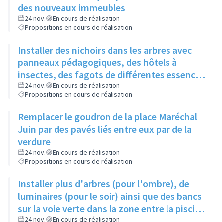
des nouveaux immeubles
24 nov.
En cours de réalisation
Propositions en cours de réalisation
Installer des nichoirs dans les arbres avec
panneaux pédagogiques, des hôtels à
insectes, des fagots de différentes essences
pour stimuler la biodiversité sur la place du
24 nov.
En cours de réalisation
Propositions en cours de réalisation
Château à la Roue
Remplacer le goudron de la place Maréchal
Juin par des pavés liés entre eux par de la
verdure
24 nov.
En cours de réalisation
Propositions en cours de réalisation
Installer plus d'arbres (pour l'ombre), de
luminaires (pour le soir) ainsi que des bancs
sur la voie verte dans la zone entre la piscine
et la rue de l'Industrie
24 nov.
En cours de réalisation