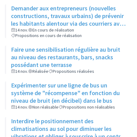
Demander aux entrepreneurs (nouvelles
constructions, travaux urbains) de prévenir
les habitants alentour via des courriers avec
horaires, durée et perturbation de
14 nov.
En cours de réalisation
Propositions en cours de réalisation
circulation éventuelle
Faire une sensibilisation régulière au bruit
au niveau des restaurants, bars, snacks
possédant une terrasse
14 nov.
Réalisée
Propositions réalisées
Expérimenter sur une ligne de bus un
système de "récompense" en fonction du
niveau de bruit (en décibel) dans le bus
14 nov.
Non réalisable
Propositions non réalisables
Interdire le positionnement des
climatisations au sol pour diminuer les
vibrations et obliger à souscrire à un contrat