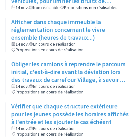
véhicules, pour limiter les bruits de
circulation
14 nov.
Non réalisable
Propositions non réalisables
Afficher dans chaque immeuble la
réglementation concernant le vivre
ensemble (heures de travaux...)
14 nov.
En cours de réalisation
Propositions en cours de réalisation
Obliger les camions à reprendre le parcours
initial, c'est-à-dire avant la déviation lors
des travaux de carrefour Village, à savoir
Route de Strasbourg puis rue des Mercières
14 nov.
En cours de réalisation
Propositions en cours de réalisation
Vérifier que chaque structure extérieure
pour les jeunes possède les horaires affichés
à l'entrée et les ajouter le cas échéant
14 nov.
En cours de réalisation
Propositions en cours de réalisation