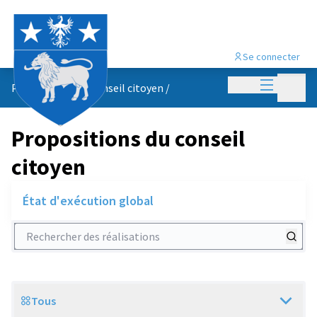
Se connecter
Menu princi
Menu p
Propositions du conseil citoyen
/
Propositions du conseil
citoyen
État d'exécution global
Rechercher des réalisations
Tous
Scope