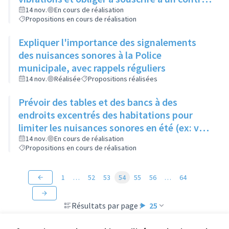
de maintenance pour limiter le bruit,
14 nov.
En cours de réalisation
Propositions en cours de réalisation
notamment en immeuble
Expliquer l'importance des signalements
des nuisances sonores à la Police
municipale, avec rappels réguliers
14 nov.
Réalisée
Propositions réalisées
Prévoir des tables et des bancs à des
endroits excentrés des habitations pour
limiter les nuisances sonores en été (ex: vers
le lycée)
14 nov.
En cours de réalisation
Propositions en cours de réalisation
1
…
52
53
54
55
56
…
64
Résultats par page :
25