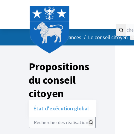
Accueil
Menu principal
M
/
Vos instances
/
Le conseil citoyen
Propositions
du conseil
citoyen
État d'exécution global
Rechercher des réalisations