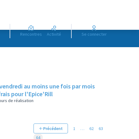
Rencontres
Activité
Se connecter
 vendredi au moins une fois par mois
rais pour l'Epice'Rill
urs de réalisation
Précédent
1
…
62
63
64