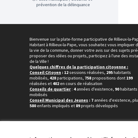
prévention de la délinquance
Bienvenue sur la plate-forme participative de Rillieux-la-Pa
Habitant à Rillieux-la-Pape, vous souhaitez vous impliquer 
la vie de la commune, donner votre avis sur des sujets pré
proposer des idées ou projets, participez à l'une des inst
de la Ville !
Quelques chiffres de la participation citoyenne :
Conseil Citoyen
: 12
sessions réalisées,
295
habitants
mobilisés,
428
participations,
758
propositions dont
199
réalisées et
402
en cours de réalisation
Conseils de quartier
:
4
années d'existence,
90
habitants
mobilisés
Conseil Municipal des Jeunes
: 7
années d'existence, pl
580
enfants impliqués et
89
projets développés
Conditions d'utilisation
Paramètres des cookies