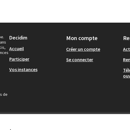
pe.
Decidim
Mon compte
Re
dans
cis,
Accueil
Créer un compte
Act
ances
Participer
Se connecter
Re
Vos instances
Tél
ouv
us de