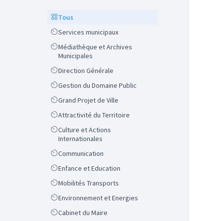
Scope
Tous
Scope
Services municipaux
Scope
Médiathèque et Archives
Municipales
Scope
Direction Générale
Scope
Gestion du Domaine Public
Scope
Grand Projet de Ville
Scope
Attractivité du Territoire
Scope
Culture et Actions
Internationales
Scope
Communication
Scope
Enfance et Education
Scope
Mobilités Transports
Scope
Environnement et Energies
Scope
Cabinet du Maire