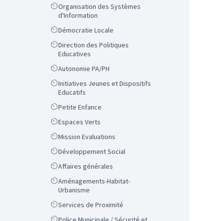
Scope
Organisation des Systèmes
d'Information
Scope
Démocratie Locale
Scope
Direction des Politiques
Educatives
Scope
Autonomie PA/PH
Scope
Initiatives Jeunes et Dispositifs
Educatifs
Scope
Petite Enfance
Scope
Espaces Verts
Scope
Mission Evaluations
Scope
Développement Social
Scope
Affaires générales
Scope
Aménagements-Habitat-
Urbanisme
Scope
Services de Proximité
Scope
Police Municipale / Sécurité et