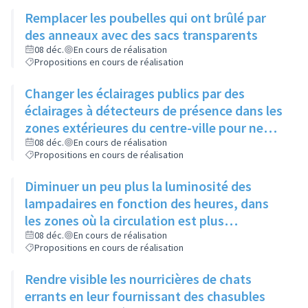
chiens se dégourdissent les pattes
Remplacer les poubelles qui ont brûlé par
des anneaux avec des sacs transparents
08 déc.
En cours de réalisation
Propositions en cours de réalisation
Changer les éclairages publics par des
éclairages à détecteurs de présence dans les
zones extérieures du centre-ville pour ne
pas gêner certaines espèces d'animaux
08 déc.
En cours de réalisation
Propositions en cours de réalisation
Diminuer un peu plus la luminosité des
lampadaires en fonction des heures, dans
les zones où la circulation est plus
importante, sans jamais éteindre
08 déc.
En cours de réalisation
Propositions en cours de réalisation
complètement
Rendre visible les nourricières de chats
errants en leur fournissant des chasubles