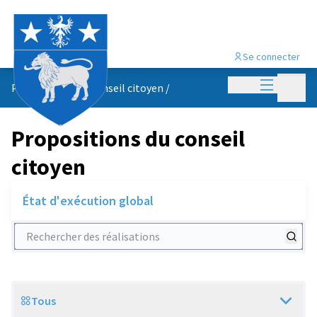
Se connecter
Menu princi
Menu p
Propositions du conseil citoyen
/
Propositions du conseil
citoyen
État d'exécution global
Rechercher des réalisations
Tous
Scope