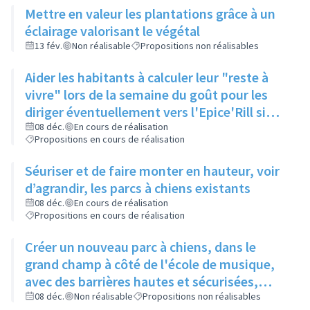
Mettre en valeur les plantations grâce à un
éclairage valorisant le végétal
13 fév.
Non réalisable
Propositions non réalisables
Aider les habitants à calculer leur "reste à
vivre" lors de la semaine du goût pour les
diriger éventuellement vers l'Epice'Rill si
besoin
08 déc.
En cours de réalisation
Propositions en cours de réalisation
Séuriser et de faire monter en hauteur, voir
d’agrandir, les parcs à chiens existants
08 déc.
En cours de réalisation
Propositions en cours de réalisation
Créer un nouveau parc à chiens, dans le
grand champ à côté de l'école de musique,
avec des barrières hautes et sécurisées,
pour qu'il y ait assez d'espace pour que les
08 déc.
Non réalisable
Propositions non réalisables