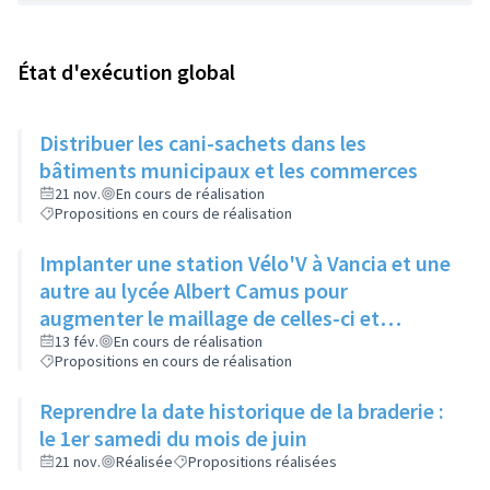
État d'exécution global
Distribuer les cani-sachets dans les
bâtiments municipaux et les commerces
21 nov.
En cours de réalisation
Propositions en cours de réalisation
Implanter une station Vélo'V à Vancia et une
autre au lycée Albert Camus pour
augmenter le maillage de celles-ci et
compenser le manque de bus à Vancia
13 fév.
En cours de réalisation
Propositions en cours de réalisation
notamment
Reprendre la date historique de la braderie :
le 1er samedi du mois de juin
21 nov.
Réalisée
Propositions réalisées