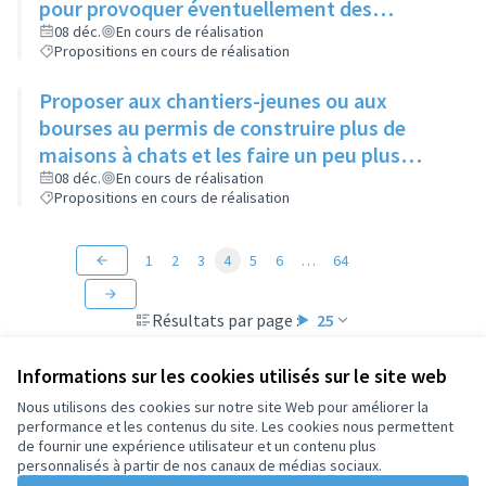
pour provoquer éventuellement des
échanges avec des personnes intéressées
08 déc.
En cours de réalisation
Propositions en cours de réalisation
Proposer aux chantiers-jeunes ou aux
bourses au permis de construire plus de
maisons à chats et les faire un peu plus
grandes que celles existantes
08 déc.
En cours de réalisation
Propositions en cours de réalisation
1
2
3
4
5
6
…
64
Résultats par page :
25
Informations sur les cookies utilisés sur le site web
Nous utilisons des cookies sur notre site Web pour améliorer la
performance et les contenus du site. Les cookies nous permettent
Conditions d'utilisation
de fournir une expérience utilisateur et un contenu plus
Paramètres des cookies
personnalisés à partir de nos canaux de médias sociaux.