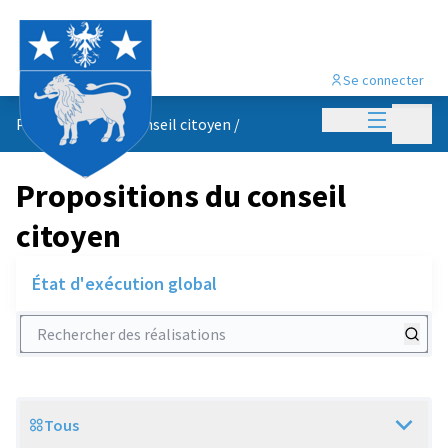
Se connecter
Menu princi
Menu p
Propositions du conseil citoyen
/
Propositions du conseil
citoyen
État d'exécution global
Rechercher des réalisations
Tous
Scope