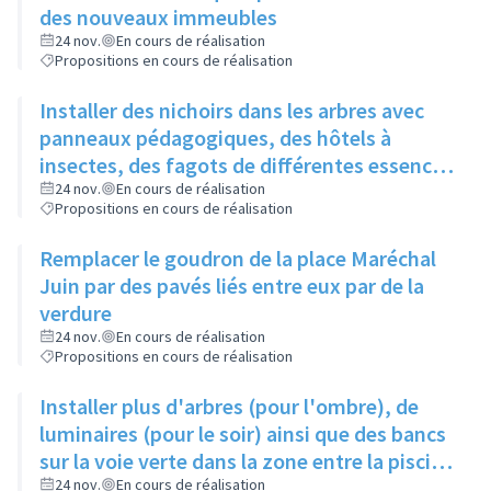
des nouveaux immeubles
24 nov.
En cours de réalisation
Propositions en cours de réalisation
Installer des nichoirs dans les arbres avec
panneaux pédagogiques, des hôtels à
insectes, des fagots de différentes essences
pour stimuler la biodiversité sur la place du
24 nov.
En cours de réalisation
Propositions en cours de réalisation
Château à la Roue
Remplacer le goudron de la place Maréchal
Juin par des pavés liés entre eux par de la
verdure
24 nov.
En cours de réalisation
Propositions en cours de réalisation
Installer plus d'arbres (pour l'ombre), de
luminaires (pour le soir) ainsi que des bancs
sur la voie verte dans la zone entre la piscine
et la rue de l'Industrie
24 nov.
En cours de réalisation