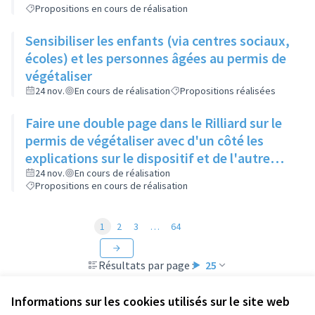
Propositions en cours de réalisation
Sensibiliser les enfants (via centres sociaux,
écoles) et les personnes âgées au permis de
végétaliser
24 nov.
En cours de réalisation
Propositions réalisées
Faire une double page dans le Rilliard sur le
permis de végétaliser avec d'un côté les
explications sur le dispositif et de l'autre
côté des exemples concrets de lieux à
24 nov.
En cours de réalisation
Propositions en cours de réalisation
investir
1
2
3
…
64
Résultats par page :
25
Informations sur les cookies utilisés sur le site web