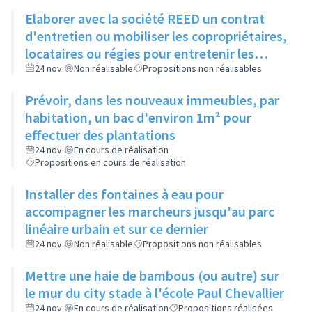
Elaborer avec la société REED un contrat
d'entretien ou mobiliser les copropriétaires,
locataires ou régies pour entretenir les
espaces verts entre bâtiments
24 nov.
Non réalisable
Propositions non réalisables
Prévoir, dans les nouveaux immeubles, par
habitation, un bac d'environ 1m² pour
effectuer des plantations
24 nov.
En cours de réalisation
Propositions en cours de réalisation
Installer des fontaines à eau pour
accompagner les marcheurs jusqu'au parc
linéaire urbain et sur ce dernier
24 nov.
Non réalisable
Propositions non réalisables
Mettre une haie de bambous (ou autre) sur
le mur du city stade à l'école Paul Chevallier
24 nov.
En cours de réalisation
Propositions réalisées