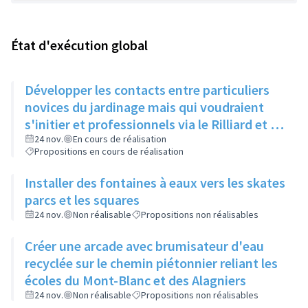
État d'exécution global
Développer les contacts entre particuliers
novices du jardinage mais qui voudraient
s'initier et professionnels via le Rilliard et la
Maison de la Vie Locale
24 nov.
En cours de réalisation
Propositions en cours de réalisation
Installer des fontaines à eaux vers les skates
parcs et les squares
24 nov.
Non réalisable
Propositions non réalisables
Créer une arcade avec brumisateur d'eau
recyclée sur le chemin piétonnier reliant les
écoles du Mont-Blanc et des Alagniers
24 nov.
Non réalisable
Propositions non réalisables