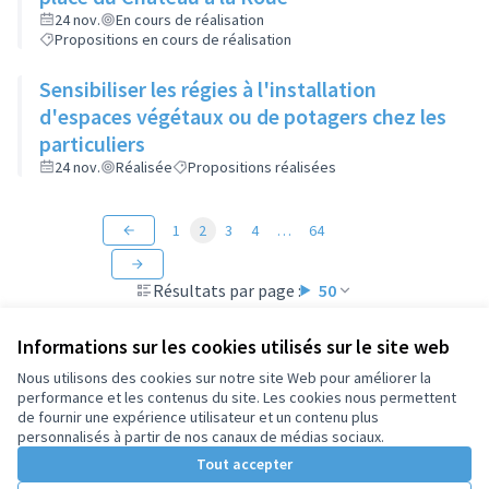
24 nov.
En cours de réalisation
Propositions en cours de réalisation
Sensibiliser les régies à l'installation
d'espaces végétaux ou de potagers chez les
particuliers
24 nov.
Réalisée
Propositions réalisées
1
2
3
4
…
64
Résultats par page :
50
Informations sur les cookies utilisés sur le site web
Nous utilisons des cookies sur notre site Web pour améliorer la
performance et les contenus du site. Les cookies nous permettent
Conditions d'utilisation
de fournir une expérience utilisateur et un contenu plus
Paramètres des cookies
personnalisés à partir de nos canaux de médias sociaux.
Tout accepter