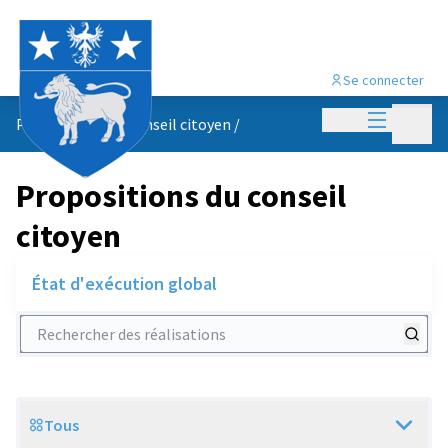
Se connecter
Menu princi
Menu p
Propositions du conseil citoyen
/
Propositions du conseil
citoyen
État d'exécution global
Rechercher des réalisations
Tous
Scope