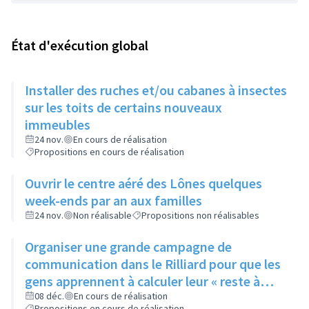
État d'exécution global
Installer des ruches et/ou cabanes à insectes
sur les toits de certains nouveaux
immeubles
24 nov.
En cours de réalisation
Propositions en cours de réalisation
Ouvrir le centre aéré des Lônes quelques
week-ends par an aux familles
24 nov.
Non réalisable
Propositions non réalisables
Organiser une grande campagne de
communication dans le Rilliard pour que les
gens apprennent à calculer leur « reste à
vivre »
08 déc.
En cours de réalisation
Propositions en cours de réalisation