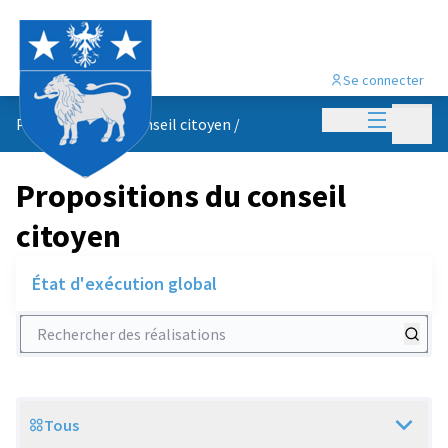
Se connecter
Menu princi
Menu p
Propositions du conseil citoyen
/
Propositions du conseil
citoyen
État d'exécution global
Rechercher des réalisations
Tous
Scope