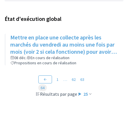
État d'exécution global
Mettre en place une collecte après les
marchés du vendredi au moins une fois par
mois (voir 2 si cela fonctionne) pour avoir
des produits frais pour l'Epice'Rill
08 déc.
En cours de réalisation
Propositions en cours de réalisation
1
…
62
63
64
Résultats par page :
25