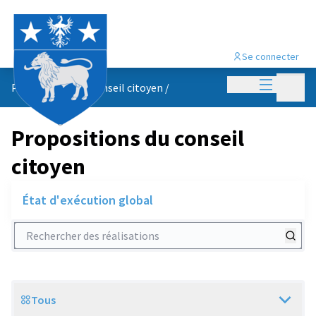
Se connecter
Menu princi
Menu p
Propositions du conseil citoyen
/
Propositions du conseil
citoyen
État d'exécution global
Rechercher des réalisations
Tous
Scope