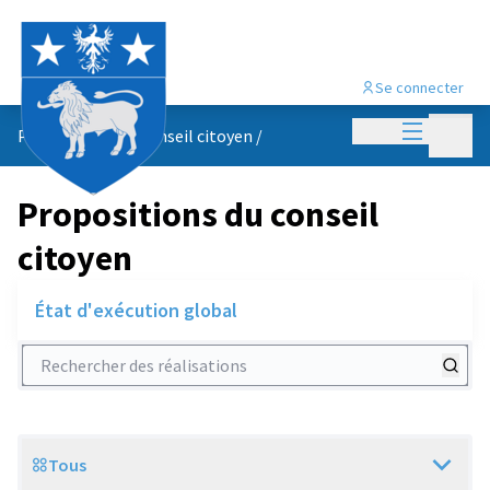
Se connecter
Menu princi
Menu p
Propositions du conseil citoyen
/
Propositions du conseil
citoyen
État d'exécution global
Rechercher des réalisations
Tous
Scope