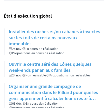
État d'exécution global
Installer des ruches et/ou cabanes à insectes
sur les toits de certains nouveaux
immeubles
24 nov.
En cours de réalisation
Propositions en cours de réalisation
Ouvrir le centre aéré des Lônes quelques
week-ends par an aux familles
24 nov.
Non réalisable
Propositions non réalisables
Organiser une grande campagne de
communication dans le Rilliard pour que les
gens apprennent à calculer leur « reste à
vivre »
08 déc.
En cours de réalisation
Propositions en cours de réalisation