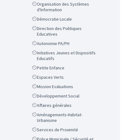
Scope
Organisation des Systèmes
d'Information
Scope
Démocratie Locale
Scope
Direction des Politiques
Educatives
Scope
Autonomie PA/PH
Scope
Initiatives Jeunes et Dispositifs
Educatifs
Scope
Petite Enfance
Scope
Espaces Verts
Scope
Mission Evaluations
Scope
Développement Social
Scope
Affaires générales
Scope
Aménagements-Habitat-
Urbanisme
Scope
Services de Proximité
Scope
Police Municipale / Sécurité et