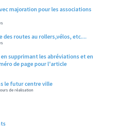
avec majoration pour les associations
es
des routes au rollers,vélos, etc....
es
d en supprimant les abréviations et en
uméro de page pour l'article
s le futur centre ville
ours de réalisation
nts