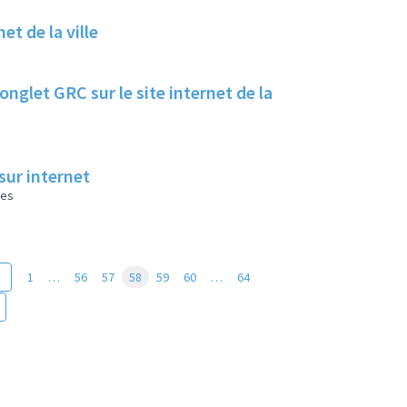
et de la ville
nglet GRC sur le site internet de la
sur internet
les
1
…
56
57
58
59
60
…
64