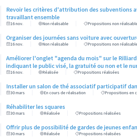
Revoir les critères d'attribution des subventions 
travaillant ensemble
16 nov.
Non réalisable
Propositions non réalisabl
Organiser des journées sans voiture avec ouverture 
16 nov.
Non réalisable
Propositions non réalisabl
Améliorer l'onglet "agenda du mois" sur le Rilliar
indiquant le public visé, la gratuité ou non et le n
16 nov.
Réalisée
Propositions réalisées
Installer un salon de thé associatif participatif dan
30 mars
En cours de réalisation
Propositions en c
Réhabiliter les squares
30 mars
Réalisée
Propositions réalisées
Offrir plus de possibilité de gardes de jeunes enfa
30 mars
Réalisée
Propositions réalisées