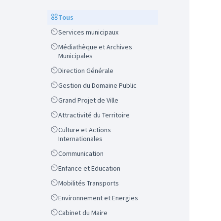
Scope
Tous
Scope
Services municipaux
Scope
Médiathèque et Archives
Municipales
Scope
Direction Générale
Scope
Gestion du Domaine Public
Scope
Grand Projet de Ville
Scope
Attractivité du Territoire
Scope
Culture et Actions
Internationales
Scope
Communication
Scope
Enfance et Education
Scope
Mobilités Transports
Scope
Environnement et Energies
Scope
Cabinet du Maire