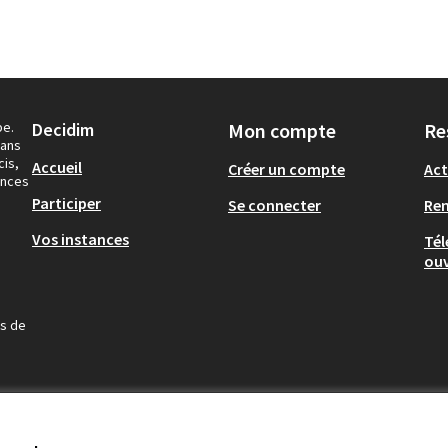
pe.
Decidim
Mon compte
Re
dans
cis,
Accueil
Créer un compte
Act
ances
Participer
Se connecter
Re
Vos instances
Tél
ouv
us de