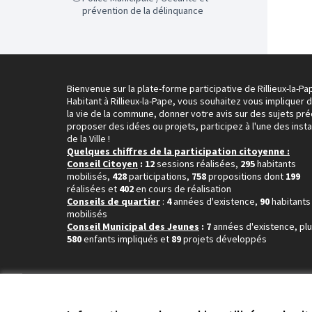
prévention de la délinquance
Bienvenue sur la plate-forme participative de Rillieux-la-Pa
Habitant à Rillieux-la-Pape, vous souhaitez vous impliquer 
la vie de la commune, donner votre avis sur des sujets pré
proposer des idées ou projets, participez à l'une des inst
de la Ville !
Quelques chiffres de la participation citoyenne :
Conseil Citoyen
: 12
sessions réalisées,
295
habitants
mobilisés,
428
participations,
758
propositions dont
199
réalisées et
402
en cours de réalisation
Conseils de quartier
:
4
années d'existence,
90
habitants
mobilisés
Conseil Municipal des Jeunes
: 7
années d'existence, pl
580
enfants impliqués et
89
projets développés
Conditions d'utilisation
Paramètres des cookies