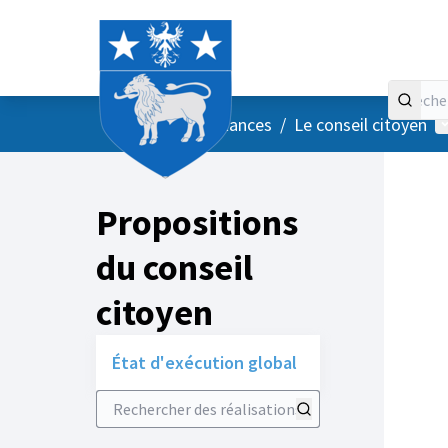
Accueil
Menu principal
M
/
Vos instances
/
Le conseil citoyen
Propositions
du conseil
citoyen
État d'exécution global
Rechercher des réalisations