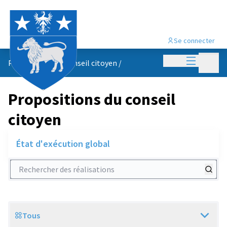
Se connecter
Menu princi
Menu p
Propositions du conseil citoyen
/
Propositions du conseil
citoyen
État d'exécution global
Rechercher des réalisations
Tous
Scope