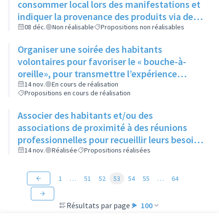
consommer local lors des manifestations et
indiquer la provenance des produits via des
cartes de visite laissées à disposition
08 déc.
Non réalisable
Propositions non réalisables
pendant l’évènement
Organiser une soirée des habitants
volontaires pour favoriser le « bouche-à-
oreille», pour transmettre l’expérience
acquise et pour mobiliser de nouvelles
14 nov.
En cours de réalisation
Propositions en cours de réalisation
recrues (médiateur)
Associer des habitants et/ou des
associations de proximité à des réunions
professionnelles pour recueillir leurs besoins
et idées pour imaginer de nouvelles actions
14 nov.
Réalisée
Propositions réalisées
1
…
51
52
53
54
55
…
64
Résultats par page :
100