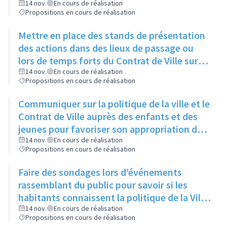
14 nov.
En cours de réalisation
Propositions en cours de réalisation
Mettre en place des stands de présentation
des actions dans des lieux de passage ou
lors de temps forts du Contrat de Ville sur
l’espace public
14 nov.
En cours de réalisation
Propositions en cours de réalisation
Communiquer sur la politique de la ville et le
Contrat de Ville auprès des enfants et des
jeunes pour favoriser son appropriation dès
le plus jeune âge
14 nov.
En cours de réalisation
Propositions en cours de réalisation
Faire des sondages lors d’événements
rassemblant du public pour savoir si les
habitants connaissent la politique de la Ville
/ le contrat de ville
14 nov.
En cours de réalisation
Propositions en cours de réalisation