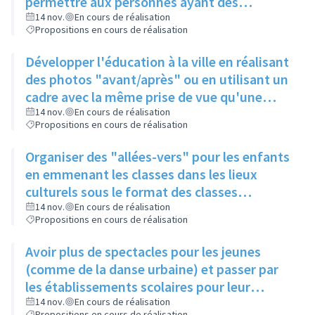
permettre aux personnes ayant des
problèmes de mobilité d'avoir accès à la
14 nov.
En cours de réalisation
Propositions en cours de réalisation
culture
Développer l'éducation à la ville en réalisant
des photos "avant/après" ou en utilisant un
cadre avec la même prise de vue qu'une
photo posée à proximité
14 nov.
En cours de réalisation
Propositions en cours de réalisation
Organiser des "allées-vers" pour les enfants
en emmenant les classes dans les lieux
culturels sous le format des classes
découvertes
14 nov.
En cours de réalisation
Propositions en cours de réalisation
Avoir plus de spectacles pour les jeunes
(comme de la danse urbaine) et passer par
les établissements scolaires pour leur
donner envie de s'y rendre
14 nov.
En cours de réalisation
Propositions en cours de réalisation