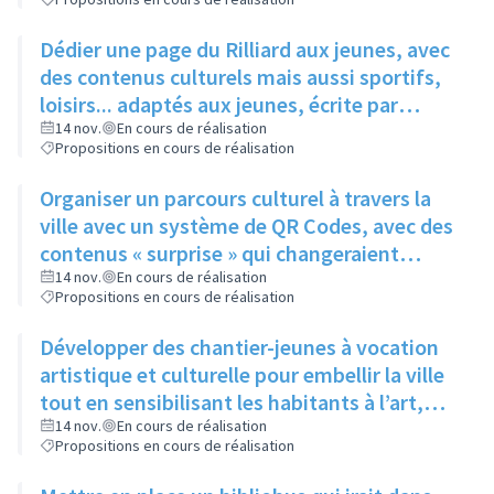
Dédier une page du Rilliard aux jeunes, avec
des contenus culturels mais aussi sportifs,
loisirs... adaptés aux jeunes, écrite par
quelques adolescents fréquentant l'espace
14 nov.
En cours de réalisation
Propositions en cours de réalisation
jeune
Organiser un parcours culturel à travers la
ville avec un système de QR Codes, avec des
contenus « surprise » qui changeraient
régulièrement pour éviter la lassitude
14 nov.
En cours de réalisation
Propositions en cours de réalisation
Développer des chantier-jeunes à vocation
artistique et culturelle pour embellir la ville
tout en sensibilisant les habitants à l’art,
pour aider le service culture à participer et à
14 nov.
En cours de réalisation
Propositions en cours de réalisation
promouvoir les évènements qu’il organise