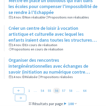
Mettre en place un bibliobus qui irait dans
les écoles pour compenser l'impossibilité de
se rendre à l'Echappée
14 nov.
Non réalisable
Propositions non réalisables
Créer un centre de loisir à vocation
artistique et culturelle avec lequel les
enfants iraient dans toutes les structures
artistiques et culturelles de la ville pour faire
14 nov.
En cours de réalisation
Propositions en cours de réalisation
des ateliers et découvrir les différents
métiers de l'art
Organiser des rencontres
intergénérationnelles avec échanges de
savoir (initiation au numérique contre
apprentissage du tricot)
14 nov.
Réalisée
Propositions réalisées
1
…
54
55
56
57
58
…
64
Résultats par page :
100