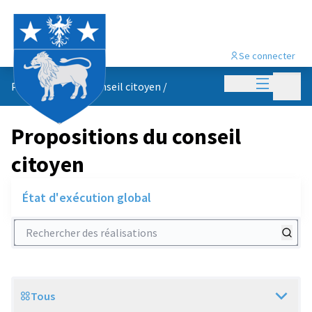
Se connecter
Menu princi
Menu p
Propositions du conseil citoyen
/
Propositions du conseil
citoyen
État d'exécution global
Rechercher des réalisations
Tous
Scope