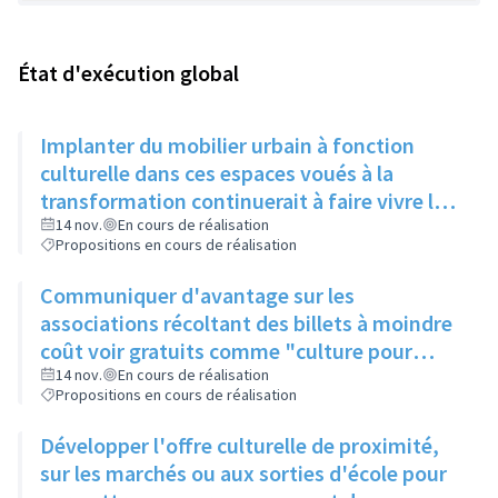
État d'exécution global
Implanter du mobilier urbain à fonction
culturelle dans ces espaces voués à la
transformation continuerait à faire vivre le
secteur
14 nov.
En cours de réalisation
Propositions en cours de réalisation
Communiquer d'avantage sur les
associations récoltant des billets à moindre
coût voir gratuits comme "culture pour
tous" et faire connaitre le PASS Culture
14 nov.
En cours de réalisation
Propositions en cours de réalisation
Développer l'offre culturelle de proximité,
sur les marchés ou aux sorties d'école pour