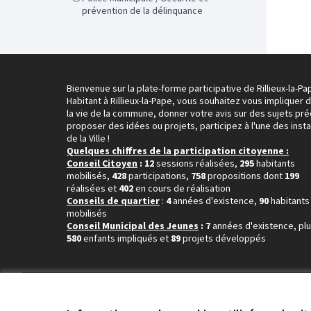
prévention de la délinquance
Bienvenue sur la plate-forme participative de Rillieux-la-Pa
Habitant à Rillieux-la-Pape, vous souhaitez vous impliquer 
la vie de la commune, donner votre avis sur des sujets pré
proposer des idées ou projets, participez à l'une des inst
de la Ville !
Quelques chiffres de la participation citoyenne :
Conseil Citoyen
: 12
sessions réalisées,
295
habitants
mobilisés,
428
participations,
758
propositions dont
199
réalisées et
402
en cours de réalisation
Conseils de quartier
:
4
années d'existence,
90
habitants
mobilisés
Conseil Municipal des Jeunes
: 7
années d'existence, pl
580
enfants impliqués et
89
projets développés
Conditions d'utilisation
Paramètres des cookies