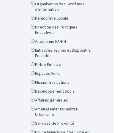
Scope
Organisation des Systèmes
d'Information
Scope
Démocratie Locale
Scope
Direction des Politiques
Educatives
Scope
Autonomie PA/PH
Scope
Initiatives Jeunes et Dispositifs
Educatifs
Scope
Petite Enfance
Scope
Espaces Verts
Scope
Mission Evaluations
Scope
Développement Social
Scope
Affaires générales
Scope
Aménagements-Habitat-
Urbanisme
Scope
Services de Proximité
Scope
Police Municipale / Sécurité et