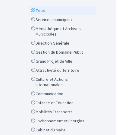
Scope
Tous
Scope
Services municipaux
Scope
Médiathèque et Archives
Municipales
Scope
Direction Générale
Scope
Gestion du Domaine Public
Scope
Grand Projet de Ville
Scope
Attractivité du Territoire
Scope
Culture et Actions
Internationales
Scope
Communication
Scope
Enfance et Education
Scope
Mobilités Transports
Scope
Environnement et Energies
Scope
Cabinet du Maire