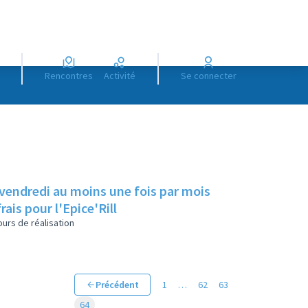
Rencontres
Activité
Se connecter
 vendredi au moins une fois par mois
rais pour l'Epice'Rill
urs de réalisation
Précédent
1
…
62
63
64