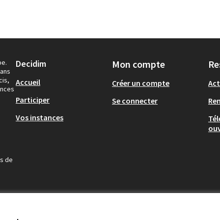
pe.
Decidim
Mon compte
Re
dans
cis,
Accueil
Créer un compte
Act
ances
Participer
Se connecter
Re
Vos instances
Tél
ouv
us de