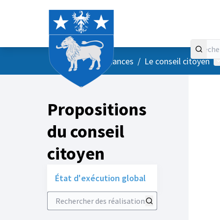
Accueil
Menu principal
M
/
Vos instances
/
Le conseil citoyen
Propositions
du conseil
citoyen
État d'exécution global
Rechercher des réalisations