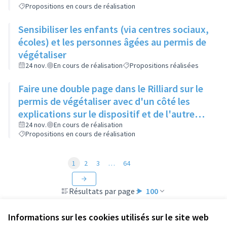
Propositions en cours de réalisation
Sensibiliser les enfants (via centres sociaux,
écoles) et les personnes âgées au permis de
végétaliser
24 nov.
En cours de réalisation
Propositions réalisées
Faire une double page dans le Rilliard sur le
permis de végétaliser avec d'un côté les
explications sur le dispositif et de l'autre
côté des exemples concrets de lieux à
24 nov.
En cours de réalisation
Propositions en cours de réalisation
investir
1
2
3
…
64
Résultats par page :
100
Informations sur les cookies utilisés sur le site web