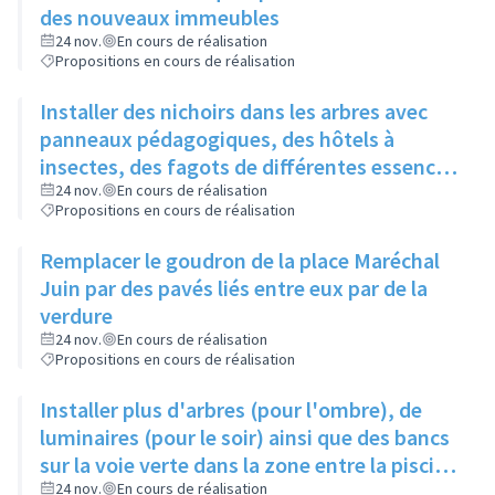
des nouveaux immeubles
24 nov.
En cours de réalisation
Propositions en cours de réalisation
Installer des nichoirs dans les arbres avec
panneaux pédagogiques, des hôtels à
insectes, des fagots de différentes essences
pour stimuler la biodiversité sur la place du
24 nov.
En cours de réalisation
Propositions en cours de réalisation
Château à la Roue
Remplacer le goudron de la place Maréchal
Juin par des pavés liés entre eux par de la
verdure
24 nov.
En cours de réalisation
Propositions en cours de réalisation
Installer plus d'arbres (pour l'ombre), de
luminaires (pour le soir) ainsi que des bancs
sur la voie verte dans la zone entre la piscine
et la rue de l'Industrie
24 nov.
En cours de réalisation