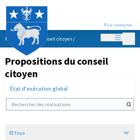
Se connecter
Menu princi
Menu p
Propositions du conseil citoyen
/
Propositions du conseil
citoyen
État d'exécution global
Rechercher des réalisations
Tous
Scope