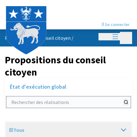
Se connecter
Menu princi
Menu p
Propositions du conseil citoyen
/
Propositions du conseil
citoyen
État d'exécution global
Rechercher des réalisations
Tous
Scope