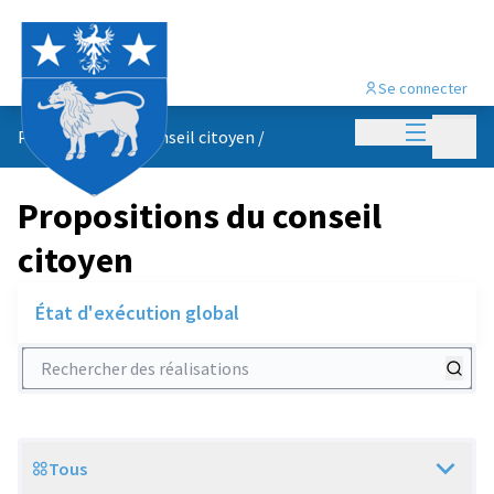
Se connecter
Menu princi
Menu p
Propositions du conseil citoyen
/
Propositions du conseil
citoyen
État d'exécution global
Rechercher des réalisations
Tous
Scope