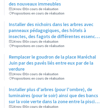
des nouveaux immeubles
24 nov.
En cours de réalisation
Propositions en cours de réalisation
Installer des nichoirs dans les arbres avec
panneaux pédagogiques, des hôtels à
insectes, des fagots de différentes essences
pour stimuler la biodiversité sur la place du
24 nov.
En cours de réalisation
Propositions en cours de réalisation
Château à la Roue
Remplacer le goudron de la place Maréchal
Juin par des pavés liés entre eux par de la
verdure
24 nov.
En cours de réalisation
Propositions en cours de réalisation
Installer plus d'arbres (pour l'ombre), de
luminaires (pour le soir) ainsi que des bancs
sur la voie verte dans la zone entre la piscine
et la rue de l'Industrie
24 nov.
En cours de réalisation