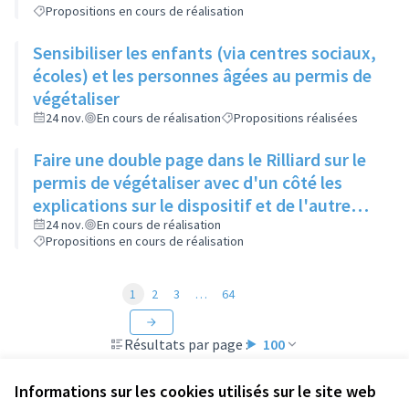
Propositions en cours de réalisation
Sensibiliser les enfants (via centres sociaux,
écoles) et les personnes âgées au permis de
végétaliser
24 nov.
En cours de réalisation
Propositions réalisées
Faire une double page dans le Rilliard sur le
permis de végétaliser avec d'un côté les
explications sur le dispositif et de l'autre
côté des exemples concrets de lieux à
24 nov.
En cours de réalisation
Propositions en cours de réalisation
investir
1
2
3
…
64
Résultats par page :
100
Informations sur les cookies utilisés sur le site web