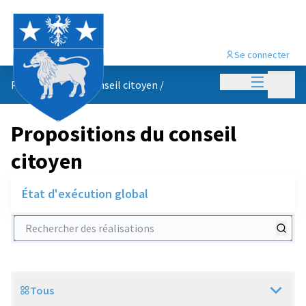
Se connecter
Menu princi
Menu p
Propositions du conseil citoyen
/
Propositions du conseil
citoyen
État d'exécution global
Rechercher des réalisations
Tous
Scope