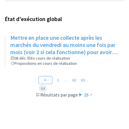
État d'exécution global
Mettre en place une collecte après les
marchés du vendredi au moins une fois par
mois (voir 2 si cela fonctionne) pour avoir
des produits frais pour l'Epice'Rill
08 déc.
En cours de réalisation
Propositions en cours de réalisation
1
…
62
63
64
Résultats par page :
25