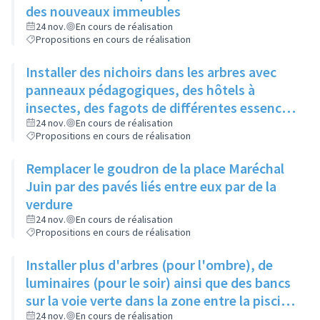
des nouveaux immeubles
24 nov.
En cours de réalisation
Propositions en cours de réalisation
Installer des nichoirs dans les arbres avec
panneaux pédagogiques, des hôtels à
insectes, des fagots de différentes essences
pour stimuler la biodiversité sur la place du
24 nov.
En cours de réalisation
Propositions en cours de réalisation
Château à la Roue
Remplacer le goudron de la place Maréchal
Juin par des pavés liés entre eux par de la
verdure
24 nov.
En cours de réalisation
Propositions en cours de réalisation
Installer plus d'arbres (pour l'ombre), de
luminaires (pour le soir) ainsi que des bancs
sur la voie verte dans la zone entre la piscine
et la rue de l'Industrie
24 nov.
En cours de réalisation