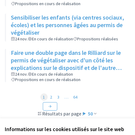
Propositions en cours de réalisation
Sensibiliser les enfants (via centres sociaux,
écoles) et les personnes âgées au permis de
végétaliser
24 nov.
En cours de réalisation
Propositions réalisées
Faire une double page dans le Rilliard sur le
permis de végétaliser avec d'un côté les
explications sur le dispositif et de l'autre
côté des exemples concrets de lieux à
24 nov.
En cours de réalisation
Propositions en cours de réalisation
investir
1
2
3
…
64
Résultats par page :
50
Informations sur les cookies utilisés sur le site web