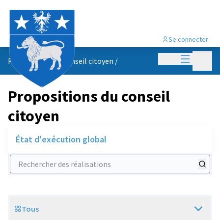
Se connecter
Menu princi
Menu p
Propositions du conseil citoyen
/
Propositions du conseil
citoyen
État d'exécution global
Rechercher des réalisations
Tous
Scope