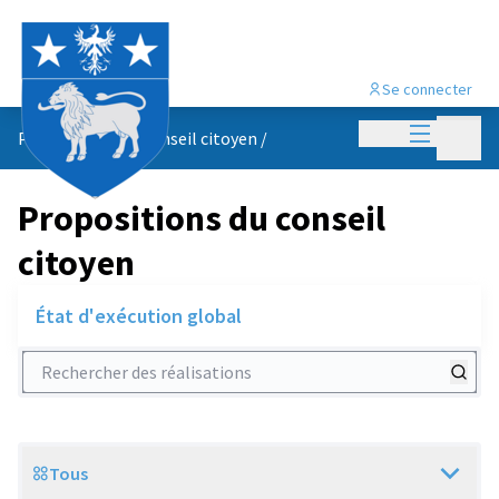
Se connecter
Menu princi
Menu p
Propositions du conseil citoyen
/
Propositions du conseil
citoyen
État d'exécution global
Rechercher des réalisations
Tous
Scope