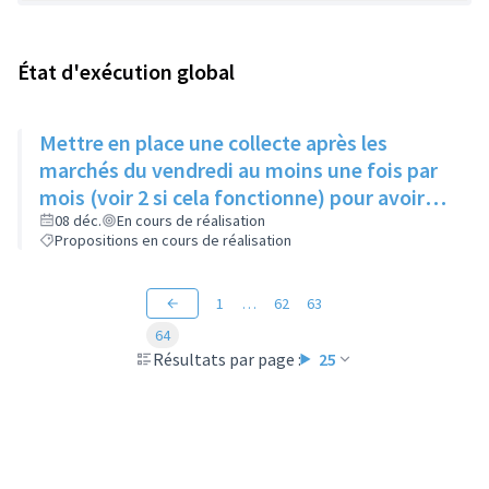
État d'exécution global
Mettre en place une collecte après les
marchés du vendredi au moins une fois par
mois (voir 2 si cela fonctionne) pour avoir
des produits frais pour l'Epice'Rill
08 déc.
En cours de réalisation
Propositions en cours de réalisation
1
…
62
63
64
Résultats par page :
25