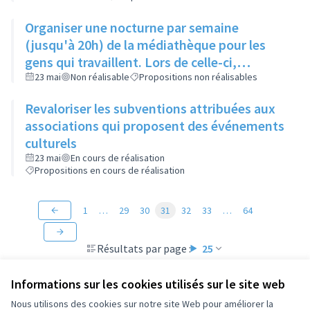
Organiser une nocturne par semaine
(jusqu'à 20h) de la médiathèque pour les
gens qui travaillent. Lors de celle-ci,
mensuellement, organiser des soirées à
23 mai
Non réalisable
Propositions non réalisables
thèmes comme jeux de sociétés, etc….
Revaloriser les subventions attribuées aux
associations qui proposent des événements
culturels
23 mai
En cours de réalisation
Propositions en cours de réalisation
1
…
29
30
31
32
33
…
64
Résultats par page :
25
Informations sur les cookies utilisés sur le site web
Nous utilisons des cookies sur notre site Web pour améliorer la