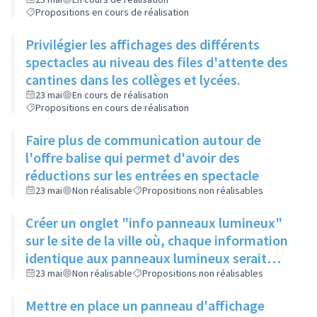
Propositions en cours de réalisation
Privilégier les affichages des différents
spectacles au niveau des files d'attente des
cantines dans les collèges et lycées.
23 mai
En cours de réalisation
Propositions en cours de réalisation
Faire plus de communication autour de
l'offre balise qui permet d'avoir des
réductions sur les entrées en spectacle
23 mai
Non réalisable
Propositions non réalisables
Créer un onglet "info panneaux lumineux"
sur le site de la ville où, chaque information
identique aux panneaux lumineux serait
publiée avec un défilement lent. Ajouter un
23 mai
Non réalisable
Propositions non réalisables
lien de l'info du site internet vers le site
Mettre en place un panneau d'affichage
culturel de l'évènement