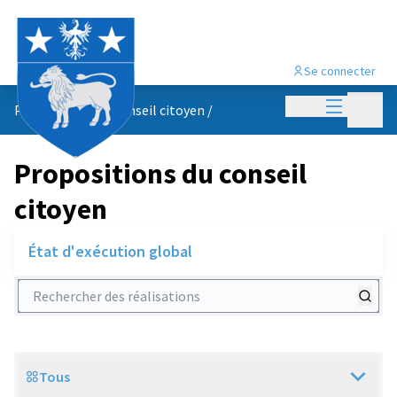
Se connecter
Menu princi
Menu p
Propositions du conseil citoyen
/
Propositions du conseil
citoyen
État d'exécution global
Rechercher des réalisations
Tous
Scope