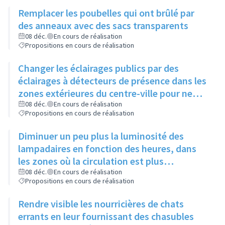
chiens se dégourdissent les pattes
Remplacer les poubelles qui ont brûlé par
des anneaux avec des sacs transparents
08 déc.
En cours de réalisation
Propositions en cours de réalisation
Changer les éclairages publics par des
éclairages à détecteurs de présence dans les
zones extérieures du centre-ville pour ne
pas gêner certaines espèces d'animaux
08 déc.
En cours de réalisation
Propositions en cours de réalisation
Diminuer un peu plus la luminosité des
lampadaires en fonction des heures, dans
les zones où la circulation est plus
importante, sans jamais éteindre
08 déc.
En cours de réalisation
Propositions en cours de réalisation
complètement
Rendre visible les nourricières de chats
errants en leur fournissant des chasubles