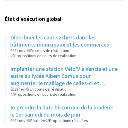
État d'exécution global
Distribuer les cani-sachets dans les
bâtiments municipaux et les commerces
21 nov.
En cours de réalisation
Propositions en cours de réalisation
Implanter une station Vélo'V à Vancia et une
autre au lycée Albert Camus pour
augmenter le maillage de celles-ci et
compenser le manque de bus à Vancia
13 fév.
En cours de réalisation
Propositions en cours de réalisation
notamment
Reprendre la date historique de la braderie :
le 1er samedi du mois de juin
21 nov.
Réalisée
Propositions réalisées