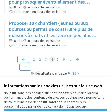
pour provoquer éventuellement des
échanges avec des personnes intéressées
08 déc.
En cours de réalisation
Propositions en cours de réalisation
Proposer aux chantiers-jeunes ou aux
bourses au permis de construire plus de
maisons à chats et les faire un peu plus
grandes que celles existantes
08 déc.
En cours de réalisation
Propositions en cours de réalisation
1
2
3
4
5
6
…
64
Résultats par page :
25
Informations sur les cookies utilisés sur le site web
Nous utilisons des cookies sur notre site Web pour améliorer la
performance et les contenus du site. Les cookies nous permettent
Conditions d'utilisation
de fournir une expérience utilisateur et un contenu plus
Paramètres des cookies
personnalisés à partir de nos canaux de médias sociaux.