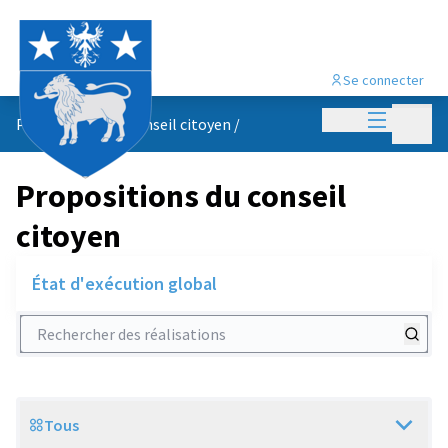
Se connecter
Menu princi
Menu p
Propositions du conseil citoyen
/
Propositions du conseil
citoyen
État d'exécution global
Rechercher des réalisations
Tous
Scope