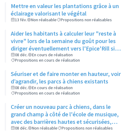
Mettre en valeur les plantations grâce à un
éclairage valorisant le végétal
13 fév.
Non réalisable
Propositions non réalisables
Aider les habitants à calculer leur "reste à
vivre" lors de la semaine du goût pour les
diriger éventuellement vers l'Epice'Rill si
besoin
08 déc.
En cours de réalisation
Propositions en cours de réalisation
Séuriser et de faire monter en hauteur, voir
d’agrandir, les parcs à chiens existants
08 déc.
En cours de réalisation
Propositions en cours de réalisation
Créer un nouveau parc à chiens, dans le
grand champ à côté de l'école de musique,
avec des barrières hautes et sécurisées,
pour qu'il y ait assez d'espace pour que les
08 déc.
Non réalisable
Propositions non réalisables