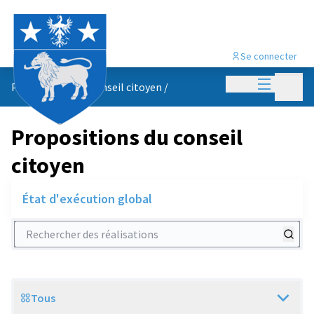
Se connecter
Menu princi
Menu p
Propositions du conseil citoyen
/
Propositions du conseil
citoyen
État d'exécution global
Rechercher des réalisations
Tous
Scope