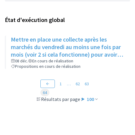
État d'exécution global
Mettre en place une collecte après les
marchés du vendredi au moins une fois par
mois (voir 2 si cela fonctionne) pour avoir
des produits frais pour l'Epice'Rill
08 déc.
En cours de réalisation
Propositions en cours de réalisation
1
…
62
63
64
Résultats par page :
100