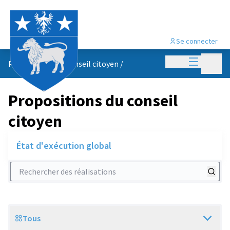
Se connecter
Menu princi
Menu p
Propositions du conseil citoyen
/
Propositions du conseil
citoyen
État d'exécution global
Rechercher des réalisations
Tous
Scope