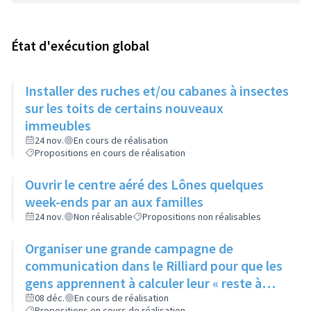
État d'exécution global
Installer des ruches et/ou cabanes à insectes
sur les toits de certains nouveaux
immeubles
24 nov.
En cours de réalisation
Propositions en cours de réalisation
Ouvrir le centre aéré des Lônes quelques
week-ends par an aux familles
24 nov.
Non réalisable
Propositions non réalisables
Organiser une grande campagne de
communication dans le Rilliard pour que les
gens apprennent à calculer leur « reste à
vivre »
08 déc.
En cours de réalisation
Propositions en cours de réalisation