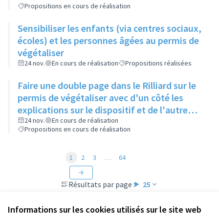
Propositions en cours de réalisation
Sensibiliser les enfants (via centres sociaux,
écoles) et les personnes âgées au permis de
végétaliser
24 nov.
En cours de réalisation
Propositions réalisées
Faire une double page dans le Rilliard sur le
permis de végétaliser avec d'un côté les
explications sur le dispositif et de l'autre
côté des exemples concrets de lieux à
24 nov.
En cours de réalisation
Propositions en cours de réalisation
investir
1
2
3
…
64
Résultats par page :
25
Informations sur les cookies utilisés sur le site web