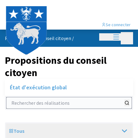
Se connecter
Menu princi
Menu p
Propositions du conseil citoyen
/
Propositions du conseil
citoyen
État d'exécution global
Rechercher des réalisations
Tous
Scope