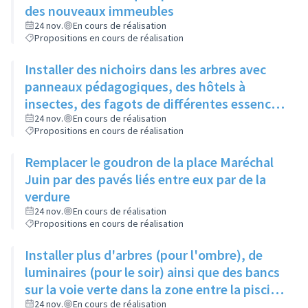
des nouveaux immeubles
24 nov.
En cours de réalisation
Propositions en cours de réalisation
Installer des nichoirs dans les arbres avec
panneaux pédagogiques, des hôtels à
insectes, des fagots de différentes essences
pour stimuler la biodiversité sur la place du
24 nov.
En cours de réalisation
Propositions en cours de réalisation
Château à la Roue
Remplacer le goudron de la place Maréchal
Juin par des pavés liés entre eux par de la
verdure
24 nov.
En cours de réalisation
Propositions en cours de réalisation
Installer plus d'arbres (pour l'ombre), de
luminaires (pour le soir) ainsi que des bancs
sur la voie verte dans la zone entre la piscine
et la rue de l'Industrie
24 nov.
En cours de réalisation