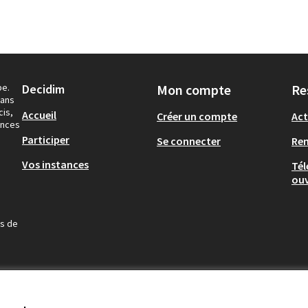
pe.
Decidim
Mon compte
Re
dans
cis,
Accueil
Créer un compte
Act
ances
Participer
Se connecter
Re
Vos instances
Tél
ouv
us de