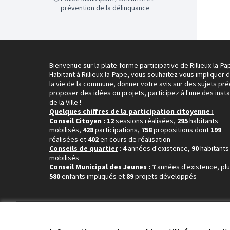
prévention de la délinquance
Bienvenue sur la plate-forme participative de Rillieux-la-Pa
Habitant à Rillieux-la-Pape, vous souhaitez vous impliquer 
la vie de la commune, donner votre avis sur des sujets pré
proposer des idées ou projets, participez à l'une des inst
de la Ville !
Quelques chiffres de la participation citoyenne :
Conseil Citoyen
: 12
sessions réalisées,
295
habitants
mobilisés,
428
participations,
758
propositions dont
199
réalisées et
402
en cours de réalisation
Conseils de quartier
:
4
années d'existence,
90
habitants
mobilisés
Conseil Municipal des Jeunes
: 7
années d'existence, pl
580
enfants impliqués et
89
projets développés
Conditions d'utilisation
Paramètres des cookies