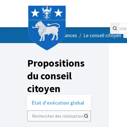
Accueil
Menu principal
M
/
Vos instances
/
Le conseil citoyen
Propositions
du conseil
citoyen
État d'exécution global
Rechercher des réalisations