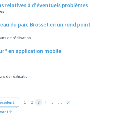
ns relatives à d'éventuels problèmes
les
eau du parc Brosset en un rond point
urs de réalisation
eur" en application mobile
urs de réalisation
écédent
1
2
3
4
5
…
64
ivant