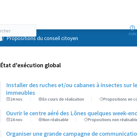
Aide
enu utilisateur
/
Propositions du conseil citoyen
État d'exécution global
Installer des ruches et/ou cabanes à insectes sur l
immeubles
24 nov.
En cours de réalisation
Propositions en co
Ouvrir le centre aéré des Lônes quelques week-end
24 nov.
Non réalisable
Propositions non réalisabl
Organiser une grande campagne de communication d