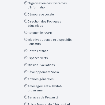
Scope
Organisation des Systèmes
d'Information
Scope
Démocratie Locale
Scope
Direction des Politiques
Educatives
Scope
Autonomie PA/PH
Scope
Initiatives Jeunes et Dispositifs
Educatifs
Scope
Petite Enfance
Scope
Espaces Verts
Scope
Mission Evaluations
Scope
Développement Social
Scope
Affaires générales
Scope
Aménagements-Habitat-
Urbanisme
Scope
Services de Proximité
Scope
Police Municipale / Sécurité et