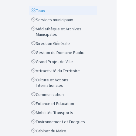
Scope
Tous
Scope
Services municipaux
Scope
Médiathèque et Archives
Municipales
Scope
Direction Générale
Scope
Gestion du Domaine Public
Scope
Grand Projet de Ville
Scope
Attractivité du Territoire
Scope
Culture et Actions
Internationales
Scope
Communication
Scope
Enfance et Education
Scope
Mobilités Transports
Scope
Environnement et Energies
Scope
Cabinet du Maire