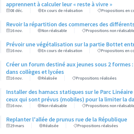
apprennent à calculer leur « reste à vivre »
08 déc.
En cours de réalisation
Propositions en co
Revoir la répartition des commerces des différents
16 nov.
Non réalisable
Propositions non réalisabl
Prévoir une végétalisation sur la partie Bottet entr
16 nov.
En cours de réalisation
Propositions en co
Créer un forum destiné aux jeunes sous 2 formes : 
dans collèges et lycées
16 nov.
Réalisée
Propositions réalisées
Installer des hamacs statiques sur le Parc Linéaire
ceux qui sont prévus (mobiles) pour la limiter la 
16 nov.
Non réalisable
Propositions non réalisabl
Replanter l'allée de prunus rue de la République
29 mars
Réalisée
Propositions réalisées