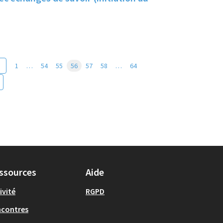
1
…
54
55
56
57
58
…
64
ssources
Aide
ivité
RGPD
ncontres