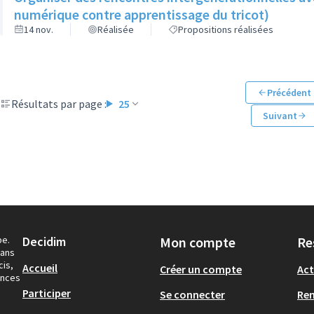
numérique contre apprentissage du tricot)
14 nov.
Réalisée
Propositions réalisées
Précédent
Résultats par page :
25
Suivant
pe.
Decidim
Mon compte
Re
dans
cis,
Accueil
Créer un compte
Act
ances
Participer
Se connecter
Re