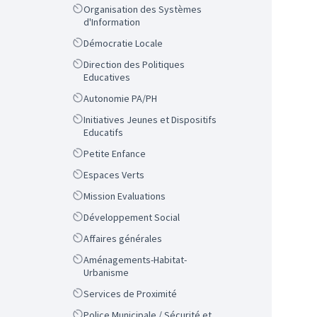
Scope
Organisation des Systèmes
d'Information
Scope
Démocratie Locale
Scope
Direction des Politiques
Educatives
Scope
Autonomie PA/PH
Scope
Initiatives Jeunes et Dispositifs
Educatifs
Scope
Petite Enfance
Scope
Espaces Verts
Scope
Mission Evaluations
Scope
Développement Social
Scope
Affaires générales
Scope
Aménagements-Habitat-
Urbanisme
Scope
Services de Proximité
Scope
Police Municipale / Sécurité et