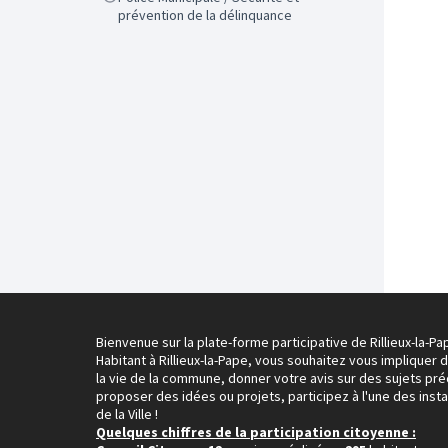
prévention de la délinquance
Bienvenue sur la plate-forme participative de Rillieux-la-Pa
Habitant à Rillieux-la-Pape, vous souhaitez vous impliquer 
la vie de la commune, donner votre avis sur des sujets pré
proposer des idées ou projets, participez à l'une des inst
de la Ville !
Quelques chiffres de la participation citoyenne :