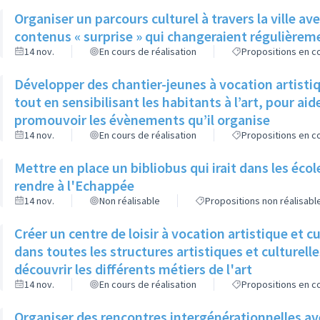
Organiser un parcours culturel à travers la ville 
contenus « surprise » qui changeraient régulièreme
14 nov.
En cours de réalisation
Propositions en co
Développer des chantier-jeunes à vocation artistiqu
tout en sensibilisant les habitants à l’art, pour aide
promouvoir les évènements qu’il organise
14 nov.
En cours de réalisation
Propositions en co
Mettre en place un bibliobus qui irait dans les éco
rendre à l'Echappée
14 nov.
Non réalisable
Propositions non réalisabl
Créer un centre de loisir à vocation artistique et cu
dans toutes les structures artistiques et culturelles
découvrir les différents métiers de l'art
14 nov.
En cours de réalisation
Propositions en co
Organiser des rencontres intergénérationnelles ave