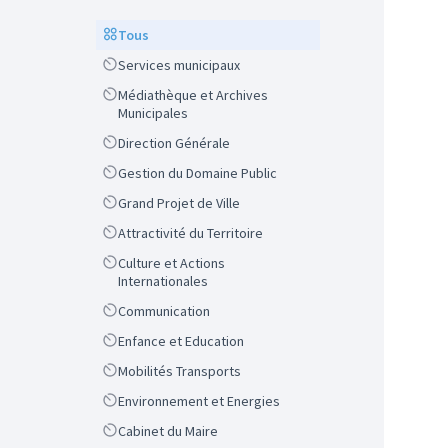
Scope
Tous
Scope
Services municipaux
Scope
Médiathèque et Archives
Municipales
Scope
Direction Générale
Scope
Gestion du Domaine Public
Scope
Grand Projet de Ville
Scope
Attractivité du Territoire
Scope
Culture et Actions
Internationales
Scope
Communication
Scope
Enfance et Education
Scope
Mobilités Transports
Scope
Environnement et Energies
Scope
Cabinet du Maire