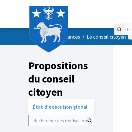
Accueil
Menu principal
M
/
Vos instances
/
Le conseil citoyen
Propositions
du conseil
citoyen
État d'exécution global
Rechercher des réalisations