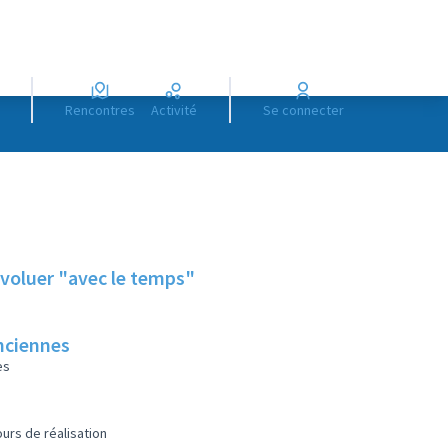
Rencontres
Activité
Se connecter
voluer "avec le temps"
anciennes
es
urs de réalisation