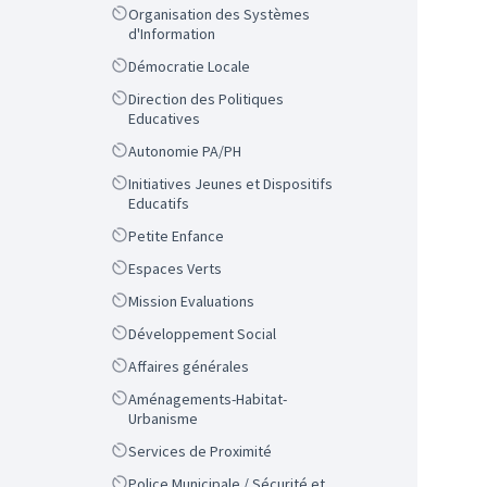
Scope
Organisation des Systèmes
d'Information
Scope
Démocratie Locale
Scope
Direction des Politiques
Educatives
Scope
Autonomie PA/PH
Scope
Initiatives Jeunes et Dispositifs
Educatifs
Scope
Petite Enfance
Scope
Espaces Verts
Scope
Mission Evaluations
Scope
Développement Social
Scope
Affaires générales
Scope
Aménagements-Habitat-
Urbanisme
Scope
Services de Proximité
Scope
Police Municipale / Sécurité et