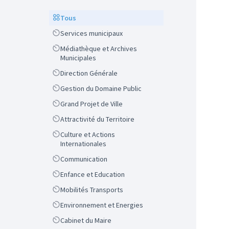
Scope
Tous
Scope
Services municipaux
Scope
Médiathèque et Archives
Municipales
Scope
Direction Générale
Scope
Gestion du Domaine Public
Scope
Grand Projet de Ville
Scope
Attractivité du Territoire
Scope
Culture et Actions
Internationales
Scope
Communication
Scope
Enfance et Education
Scope
Mobilités Transports
Scope
Environnement et Energies
Scope
Cabinet du Maire