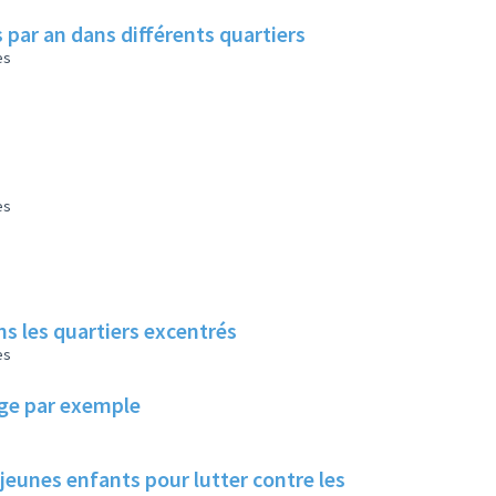
 par an dans différents quartiers
es
es
s les quartiers excentrés
es
lage par exemple
 jeunes enfants pour lutter contre les