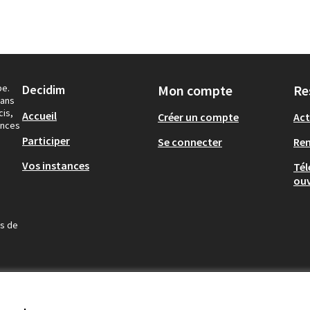
pe.
Decidim
Mon compte
Re
dans
cis,
Accueil
Créer un compte
Act
ances
Participer
Se connecter
Re
Vos instances
Tél
ouv
us de