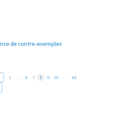
ence de contre-exemples
1
…
6
7
8
9
10
…
64