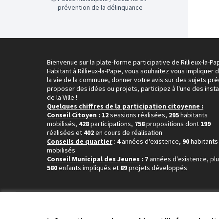
prévention de la délinquance
Bienvenue sur la plate-forme participative de Rillieux-la-Pa
Habitant à Rillieux-la-Pape, vous souhaitez vous impliquer 
la vie de la commune, donner votre avis sur des sujets pré
proposer des idées ou projets, participez à l'une des inst
de la Ville !
Quelques chiffres de la participation citoyenne :
Conseil Citoyen
: 12
sessions réalisées,
295
habitants
mobilisés,
428
participations,
758
propositions dont
199
réalisées et
402
en cours de réalisation
Conseils de quartier
:
4
années d'existence,
90
habitants
mobilisés
Conseil Municipal des Jeunes
: 7
années d'existence, pl
580
enfants impliqués et
89
projets développés
Conditions d'utilisation
Paramètres des cookies