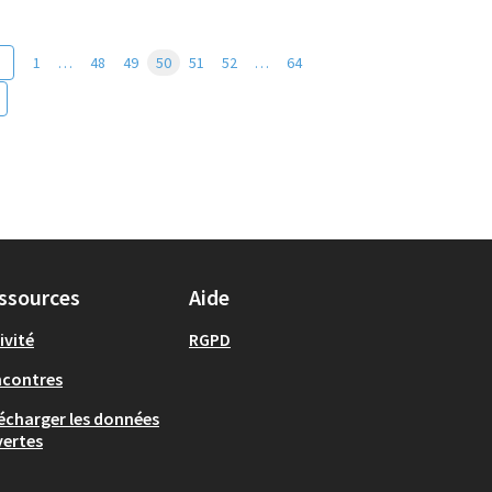
1
…
48
49
50
51
52
…
64
ssources
Aide
ivité
RGPD
ncontres
écharger les données
ertes