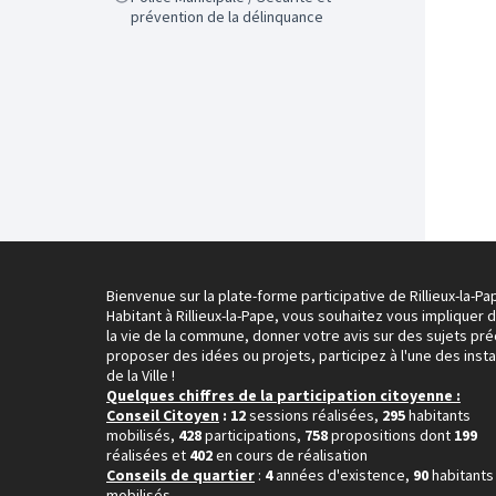
prévention de la délinquance
Bienvenue sur la plate-forme participative de Rillieux-la-Pa
Habitant à Rillieux-la-Pape, vous souhaitez vous impliquer 
la vie de la commune, donner votre avis sur des sujets pré
proposer des idées ou projets, participez à l'une des inst
de la Ville !
Quelques chiffres de la participation citoyenne :
Conseil Citoyen
: 12
sessions réalisées,
295
habitants
mobilisés,
428
participations,
758
propositions dont
199
réalisées et
402
en cours de réalisation
Conseils de quartier
:
4
années d'existence,
90
habitants
mobilisés