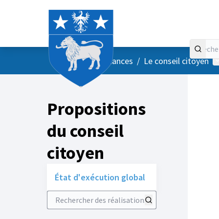
Accueil
Menu principal
M
/
Vos instances
/
Le conseil citoyen
Propositions
du conseil
citoyen
État d'exécution global
Rechercher des réalisations