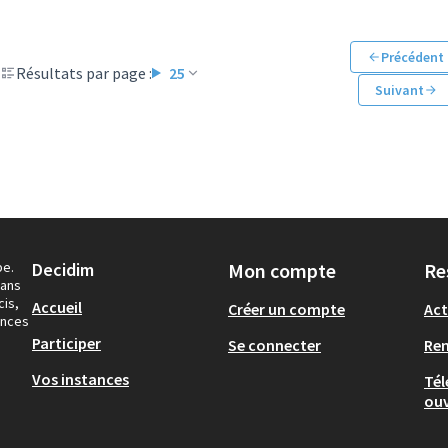
Précédent
Résultats par page :
25
Suivant
pe.
Decidim
Mon compte
Re
dans
cis,
Accueil
Créer un compte
Act
ances
Participer
Se connecter
Re
Vos instances
Tél
ouv