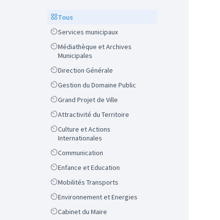
Scope
Tous
Scope
Services municipaux
Scope
Médiathèque et Archives
Municipales
Scope
Direction Générale
Scope
Gestion du Domaine Public
Scope
Grand Projet de Ville
Scope
Attractivité du Territoire
Scope
Culture et Actions
Internationales
Scope
Communication
Scope
Enfance et Education
Scope
Mobilités Transports
Scope
Environnement et Energies
Scope
Cabinet du Maire