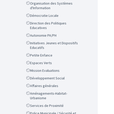
Scope
Organisation des Systèmes
d'Information
Scope
Démocratie Locale
Scope
Direction des Politiques
Educatives
Scope
Autonomie PA/PH
Scope
Initiatives Jeunes et Dispositifs
Educatifs
Scope
Petite Enfance
Scope
Espaces Verts
Scope
Mission Evaluations
Scope
Développement Social
Scope
Affaires générales
Scope
Aménagements-Habitat-
Urbanisme
Scope
Services de Proximité
Scope
Police Municipale / Sécurité et