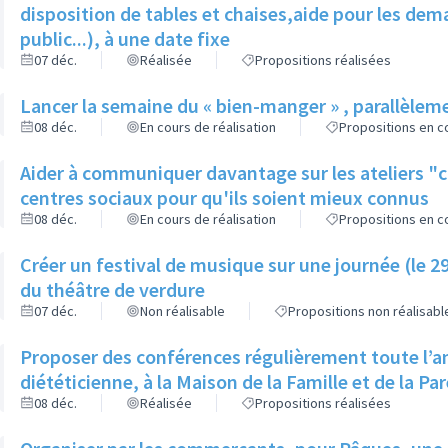
disposition de tables et chaises,aide pour les d
public...), à une date fixe
07 déc.
Réalisée
Propositions réalisées
Lancer la semaine du « bien-manger » , parallèlem
08 déc.
En cours de réalisation
Propositions en co
Aider à communiquer davantage sur les ateliers "
centres sociaux pour qu'ils soient mieux connus
08 déc.
En cours de réalisation
Propositions en co
Créer un festival de musique sur une journée (le 2
du théâtre de verdure
07 déc.
Non réalisable
Propositions non réalisabl
Proposer des conférences régulièrement toute l’an
diététicienne, à la Maison de la Famille et de la Pa
08 déc.
Réalisée
Propositions réalisées