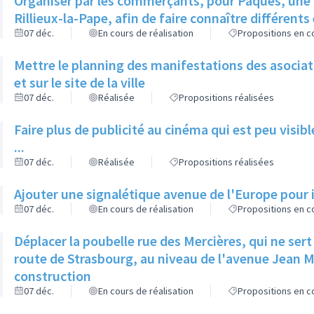
Organiser par les commerçants, pour Pâques, une 
Rillieux-la-Pape, afin de faire connaître différent
07 déc.
En cours de réalisation
Propositions en co
Mettre le planning des manifestations des asociatio
et sur le site de la ville
07 déc.
Réalisée
Propositions réalisées
Faire plus de publicité au cinéma qui est peu visibl
...
07 déc.
Réalisée
Propositions réalisées
Ajouter une signalétique avenue de l'Europe pour 
07 déc.
En cours de réalisation
Propositions en co
Déplacer la poubelle rue des Mercières, qui ne sert à
route de Strasbourg, au niveau de l'avenue Jean M
construction
07 déc.
En cours de réalisation
Propositions en co