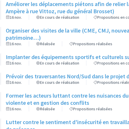
Améliorer les déplacements piétons afin de relier la 
Ampère à rue Vittoz, rue du général Brosset)
16 nov.
En cours de réalisation
Propositions en co
Organiser des visites de la ville (CME, CMJ, nouve
patrimoine…)
16 nov.
Réalisée
Propositions réalisées
Implanter des équipements sportifs et culturels su
16 nov.
En cours de réalisation
Propositions en co
Prévoir des traversantes Nord/Sud dans le projet d
16 nov.
En cours de réalisation
Propositions réal
Former les acteurs luttant contre les nuisances 
violente et en gestion des conflits
16 nov.
Réalisée
Propositions réalisées
Lutter contre le sentiment d'insécurité en travaill