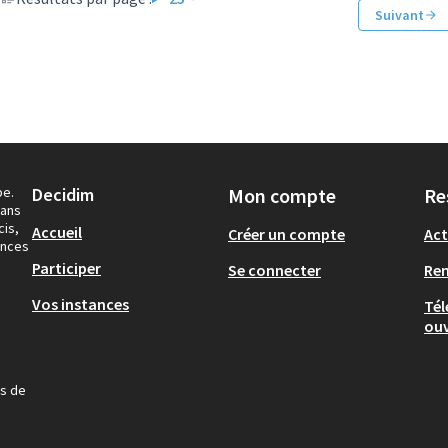
Suivant
pe.
Decidim
Mon compte
Re
dans
cis,
Accueil
Créer un compte
Act
ances
Participer
Se connecter
Re
Vos instances
Tél
ouv
us de