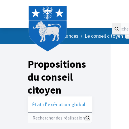
Accueil
Menu principal
M
/
Vos instances
/
Le conseil citoyen
Propositions
du conseil
citoyen
État d'exécution global
Rechercher des réalisations