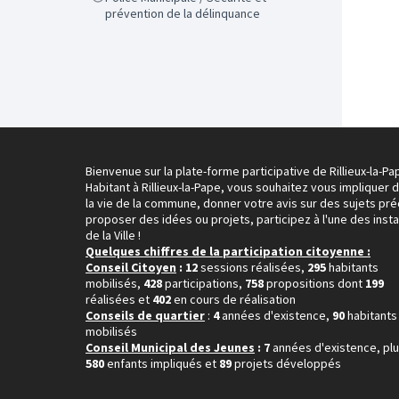
prévention de la délinquance
Bienvenue sur la plate-forme participative de Rillieux-la-Pa
Habitant à Rillieux-la-Pape, vous souhaitez vous impliquer 
la vie de la commune, donner votre avis sur des sujets pré
proposer des idées ou projets, participez à l'une des inst
de la Ville !
Quelques chiffres de la participation citoyenne :
Conseil Citoyen
: 12
sessions réalisées,
295
habitants
mobilisés,
428
participations,
758
propositions dont
199
réalisées et
402
en cours de réalisation
Conseils de quartier
:
4
années d'existence,
90
habitants
mobilisés
Conseil Municipal des Jeunes
: 7
années d'existence, pl
580
enfants impliqués et
89
projets développés