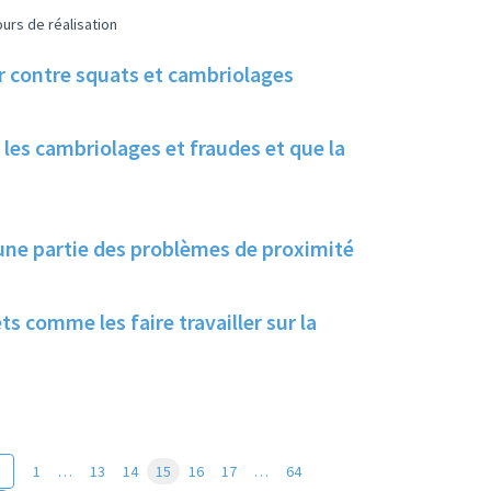
urs de réalisation
er contre squats et cambriolages
les cambriolages et fraudes et que la
 une partie des problèmes de proximité
s comme les faire travailler sur la
1
…
13
14
15
16
17
…
64