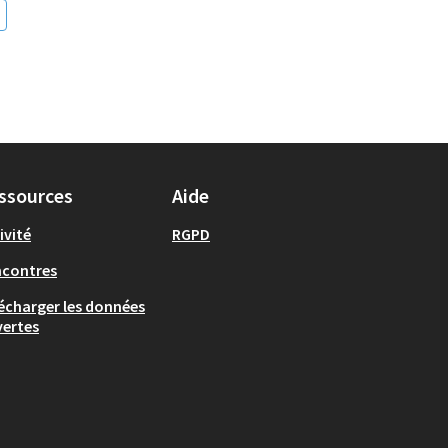
ssources
Aide
ivité
RGPD
ncontres
écharger les données
ertes