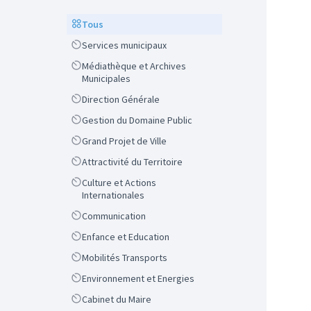
Scope
Tous
Scope
Services municipaux
Scope
Médiathèque et Archives
Municipales
Scope
Direction Générale
Scope
Gestion du Domaine Public
Scope
Grand Projet de Ville
Scope
Attractivité du Territoire
Scope
Culture et Actions
Internationales
Scope
Communication
Scope
Enfance et Education
Scope
Mobilités Transports
Scope
Environnement et Energies
Scope
Cabinet du Maire