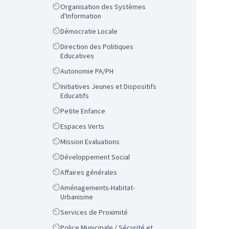
Scope
Organisation des Systèmes
d'Information
Scope
Démocratie Locale
Scope
Direction des Politiques
Educatives
Scope
Autonomie PA/PH
Scope
Initiatives Jeunes et Dispositifs
Educatifs
Scope
Petite Enfance
Scope
Espaces Verts
Scope
Mission Evaluations
Scope
Développement Social
Scope
Affaires générales
Scope
Aménagements-Habitat-
Urbanisme
Scope
Services de Proximité
Scope
Police Municipale / Sécurité et