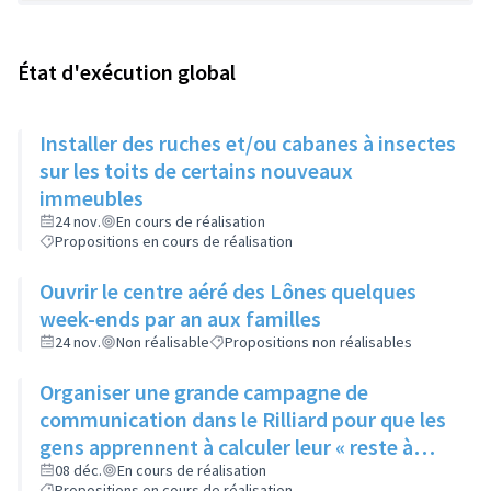
État d'exécution global
Installer des ruches et/ou cabanes à insectes
sur les toits de certains nouveaux
immeubles
24 nov.
En cours de réalisation
Propositions en cours de réalisation
Ouvrir le centre aéré des Lônes quelques
week-ends par an aux familles
24 nov.
Non réalisable
Propositions non réalisables
Organiser une grande campagne de
communication dans le Rilliard pour que les
gens apprennent à calculer leur « reste à
vivre »
08 déc.
En cours de réalisation
Propositions en cours de réalisation