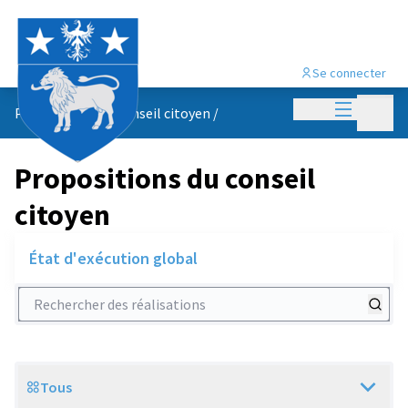
Se connecter
Menu princi
Menu p
Propositions du conseil citoyen
/
Propositions du conseil
citoyen
État d'exécution global
Rechercher des réalisations
Tous
Scope