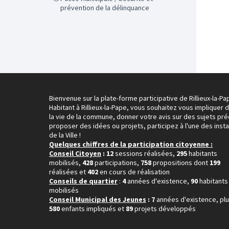
prévention de la délinquance
Bienvenue sur la plate-forme participative de Rillieux-la-Pa
Habitant à Rillieux-la-Pape, vous souhaitez vous impliquer 
la vie de la commune, donner votre avis sur des sujets pré
proposer des idées ou projets, participez à l'une des inst
de la Ville !
Quelques chiffres de la participation citoyenne :
Conseil Citoyen
: 12
sessions réalisées,
295
habitants
mobilisés,
428
participations,
758
propositions dont
199
réalisées et
402
en cours de réalisation
Conseils de quartier
:
4
années d'existence,
90
habitants
mobilisés
Conseil Municipal des Jeunes
: 7
années d'existence, pl
580
enfants impliqués et
89
projets développés