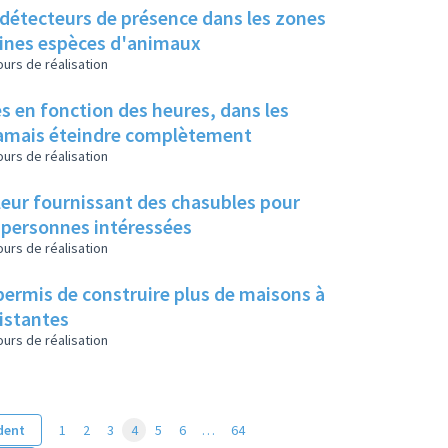
à détecteurs de présence dans les zones
taines espèces d'animaux
urs de réalisation
s en fonction des heures, dans les
 jamais éteindre complètement
urs de réalisation
 leur fournissant des chasubles pour
 personnes intéressées
urs de réalisation
permis de construire plus de maisons à
xistantes
urs de réalisation
dent
1
2
3
4
5
6
…
64