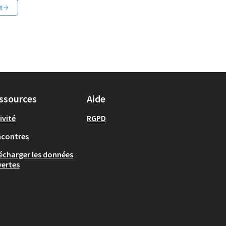
t
ssources
Aide
ivité
RGPD
ncontres
écharger les données
ertes