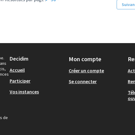
Suivan
pe.
Decidim
Mon compte
Re
dans
cis,
Accueil
Créer un compte
Act
ances
Participer
Se connecter
Re
Vos instances
Tél
ouv
us de