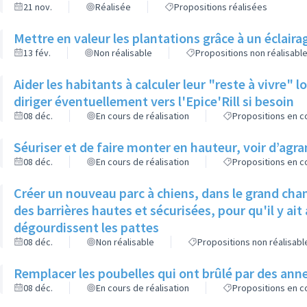
21 nov.
Réalisée
Propositions réalisées
Mettre en valeur les plantations grâce à un éclaira
13 fév.
Non réalisable
Propositions non réalisabl
Aider les habitants à calculer leur "reste à vivre" 
diriger éventuellement vers l'Epice'Rill si besoin
08 déc.
En cours de réalisation
Propositions en co
Séuriser et de faire monter en hauteur, voir d’agran
08 déc.
En cours de réalisation
Propositions en co
Créer un nouveau parc à chiens, dans le grand cha
des barrières hautes et sécurisées, pour qu'il y ai
dégourdissent les pattes
08 déc.
Non réalisable
Propositions non réalisabl
Remplacer les poubelles qui ont brûlé par des ann
08 déc.
En cours de réalisation
Propositions en co