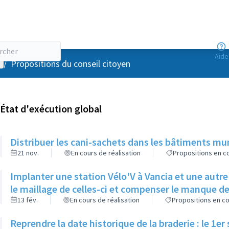
Aide
enu utilisateur
/
Propositions du conseil citoyen
État d'exécution global
Distribuer les cani-sachets dans les bâtiments m
21 nov.
En cours de réalisation
Propositions en co
Implanter une station Vélo'V à Vancia et une aut
le maillage de celles-ci et compenser le manque 
13 fév.
En cours de réalisation
Propositions en co
Reprendre la date historique de la braderie : le 1e