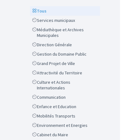
Scope
Tous
Scope
Services municipaux
Scope
Médiathèque et Archives
Municipales
Scope
Direction Générale
Scope
Gestion du Domaine Public
Scope
Grand Projet de Ville
Scope
Attractivité du Territoire
Scope
Culture et Actions
Internationales
Scope
Communication
Scope
Enfance et Education
Scope
Mobilités Transports
Scope
Environnement et Energies
Scope
Cabinet du Maire