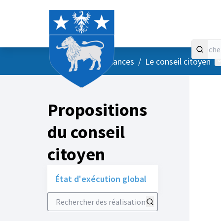
Accueil
Menu principal
M
/
Vos instances
/
Le conseil citoyen
Propositions
du conseil
citoyen
État d'exécution global
Rechercher des réalisations