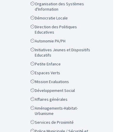
Scope
Organisation des Systèmes
d'Information
Scope
Démocratie Locale
Scope
Direction des Politiques
Educatives
Scope
Autonomie PA/PH
Scope
Initiatives Jeunes et Dispositifs
Educatifs
Scope
Petite Enfance
Scope
Espaces Verts
Scope
Mission Evaluations
Scope
Développement Social
Scope
Affaires générales
Scope
Aménagements-Habitat-
Urbanisme
Scope
Services de Proximité
Scope
Police Municipale / Sécurité et