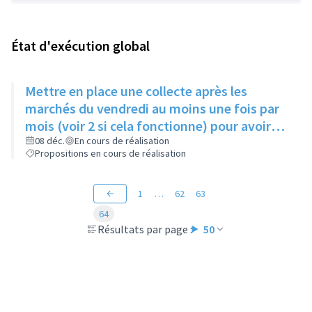
État d'exécution global
Mettre en place une collecte après les
marchés du vendredi au moins une fois par
mois (voir 2 si cela fonctionne) pour avoir
des produits frais pour l'Epice'Rill
08 déc.
En cours de réalisation
Propositions en cours de réalisation
1
…
62
63
64
Résultats par page :
50