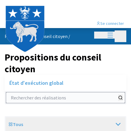
Se connecter
Menu princi
Menu p
Propositions du conseil citoyen
/
Propositions du conseil
citoyen
État d'exécution global
Rechercher des réalisations
Tous
Scope