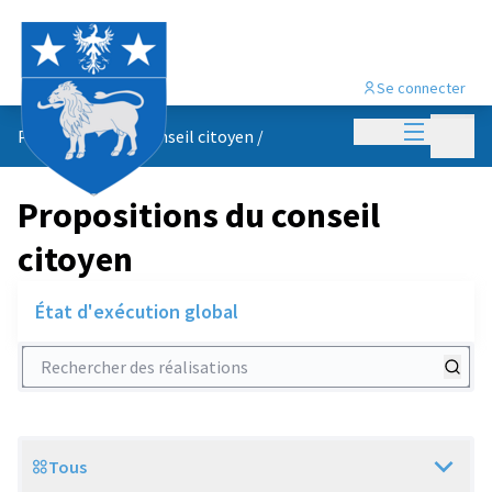
Se connecter
Menu princi
Menu p
Propositions du conseil citoyen
/
Propositions du conseil
citoyen
État d'exécution global
Rechercher des réalisations
Tous
Scope