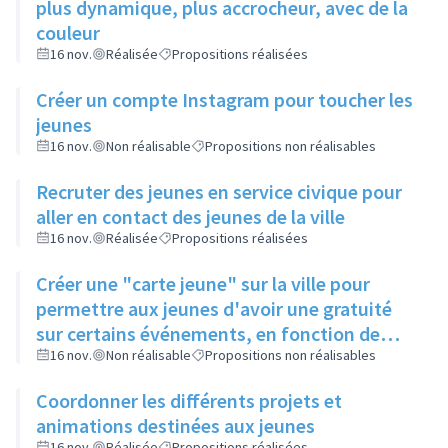
plus dynamique, plus accrocheur, avec de la
couleur
16 nov.
Réalisée
Propositions réalisées
Créer un compte Instagram pour toucher les
jeunes
16 nov.
Non réalisable
Propositions non réalisables
Recruter des jeunes en service civique pour
aller en contact des jeunes de la ville
16 nov.
Réalisée
Propositions réalisées
Créer une "carte jeune" sur la ville pour
permettre aux jeunes d'avoir une gratuité
sur certains événements, en fonction de
leur participation aux actions de la ville
16 nov.
Non réalisable
Propositions non réalisables
Coordonner les différents projets et
animations destinées aux jeunes
16 nov.
Réalisée
Propositions réalisées