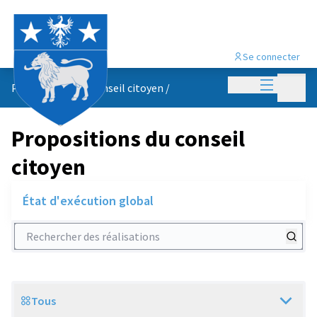
Se connecter
Menu princi
Menu p
Propositions du conseil citoyen
/
Propositions du conseil
citoyen
État d'exécution global
Rechercher des réalisations
Tous
Scope