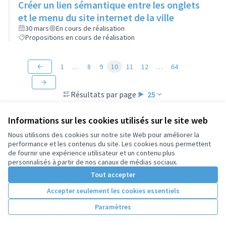
Créer un lien sémantique entre les onglets
et le menu du site internet de la ville
30 mars
En cours de réalisation
Propositions en cours de réalisation
1
…
8
9
10
11
12
…
64
Résultats par page :
25
Informations sur les cookies utilisés sur le site web
Nous utilisons des cookies sur notre site Web pour améliorer la
performance et les contenus du site. Les cookies nous permettent
Conditions d'utilisation
de fournir une expérience utilisateur et un contenu plus
Paramètres des cookies
personnalisés à partir de nos canaux de médias sociaux.
Tout accepter
Accepter seulement les cookies essentiels
Licence Cre
(Lien extern
(Lien externe)
Site réalisé par
Open Source Politics
grâce au
logiciel libre
Paramètres
(Lien externe)
Decidim
.
(Lien externe)