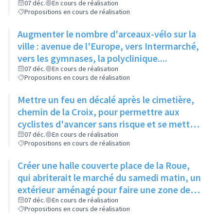
07 déc.
En cours de réalisation
Propositions en cours de réalisation
Augmenter le nombre d'arceaux-vélo sur la
ville : avenue de l'Europe, vers Intermarché,
vers les gymnases, la polyclinique....
07 déc.
En cours de réalisation
Propositions en cours de réalisation
Mettre un feu en décalé après le cimetière,
chemin de la Croix, pour permettre aux
cyclistes d'avancer sans risque et se mettre
en sécurité avant que les voitures ne
07 déc.
En cours de réalisation
Propositions en cours de réalisation
démarrent
Créer une halle couverte place de la Roue,
qui abriterait le marché du samedi matin, un
extérieur aménagé pour faire une zone de
convivialité et un sol refait
07 déc.
En cours de réalisation
Propositions en cours de réalisation