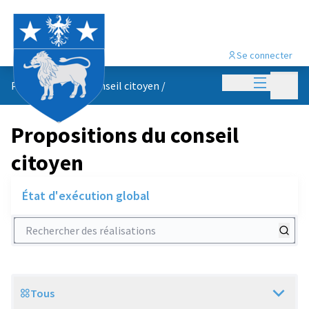
Se connecter
Menu princi
Menu p
Propositions du conseil citoyen
/
Propositions du conseil
citoyen
État d'exécution global
Rechercher des réalisations
Tous
Scope