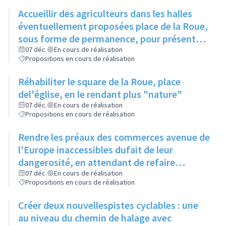
Accueillir des agriculteurs dans les halles
éventuellement proposées place de la Roue,
sous forme de permanence, pour présenter
et vendre des produits locaux
07 déc.
En cours de réalisation
Propositions en cours de réalisation
Réhabiliter le square de la Roue, place
del'église, en le rendant plus "nature"
07 déc.
En cours de réalisation
Propositions en cours de réalisation
Rendre les préaux des commerces avenue de
l'Europe inaccessibles dufait de leur
dangerosité, en attendant de refaire
l'étanchéité et les sols
07 déc.
En cours de réalisation
Propositions en cours de réalisation
Créer deux nouvellespistes cyclables : une
au niveau du chemin de halage avec