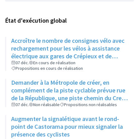
État d'exécution global
Accroître le nombre de consignes vélo avec
rechargement pour les vélos à assistance
électrique aux gares de Crépieux et de
Sathonay
07 déc.
En cours de réalisation
Propositions en cours de réalisation
Demander à la Métropole de créer, en
complément de la piste cyclable prévue rue
de la République, une piste chemin du Creux
qui se poursuivrait vers l'UVR TT, là où la
07 déc.
Non réalisable
Propositions non réalisables
majorité des cyclistes passent déjà
Augmenter la signalétique avant le rond-
point de Castorama pour mieux signaler la
présence des cyclistes