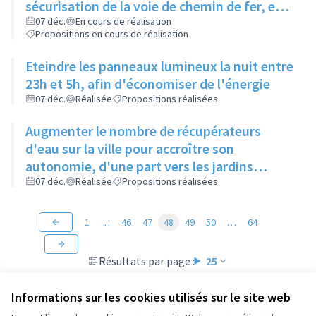
sécurisation de la voie de chemin de fer, et
une entre le Loup Pendu et Paul Chevalier
07 déc.
En cours de réalisation
Propositions en cours de réalisation
pour accompagner les enfants à l'école en
vélo
Eteindre les panneaux lumineux la nuit entre
23h et 5h, afin d'économiser de l'énergie
07 déc.
Réalisée
Propositions réalisées
Augmenter le nombre de récupérateurs
d'eau sur la ville pour accroître son
autonomie, d'une part vers les jardins
partagés pour l'arrosage des plantations,
07 déc.
Réalisée
Propositions réalisées
d'autre part vers les bâtiments municipaux
pour compléter la réserve actuellement
1
…
46
47
48
49
50
…
64
insuffisante
Résultats par page :
25
Informations sur les cookies utilisés sur le site web