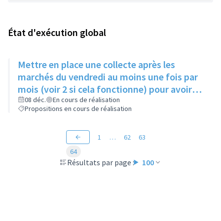
État d'exécution global
Mettre en place une collecte après les
marchés du vendredi au moins une fois par
mois (voir 2 si cela fonctionne) pour avoir
des produits frais pour l'Epice'Rill
08 déc.
En cours de réalisation
Propositions en cours de réalisation
1
…
62
63
64
Résultats par page :
100