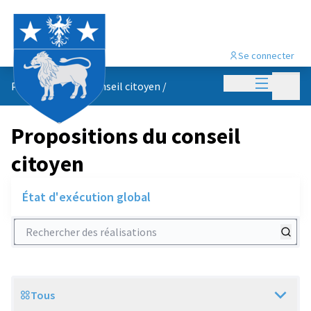
Se connecter
Menu princi
Menu p
Propositions du conseil citoyen
/
Propositions du conseil
citoyen
État d'exécution global
Rechercher des réalisations
Tous
Scope