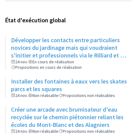
État d'exécution global
Développer les contacts entre particuliers
novices du jardinage mais qui voudraient
s'initier et professionnels via le Rilliard et la
Maison de la Vie Locale
24 nov.
En cours de réalisation
Propositions en cours de réalisation
Installer des fontaines à eaux vers les skates
parcs et les squares
24 nov.
Non réalisable
Propositions non réalisables
Créer une arcade avec brumisateur d'eau
recyclée sur le chemin piétonnier reliant les
écoles du Mont-Blanc et des Alagniers
24 nov.
Non réalisable
Propositions non réalisables