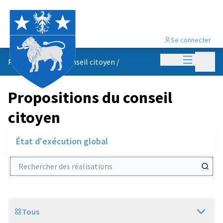
Se connecter
Menu princi
Menu p
Propositions du conseil citoyen
/
Propositions du conseil
citoyen
État d'exécution global
Rechercher des réalisations
Tous
Scope