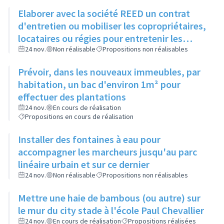
Elaborer avec la société REED un contrat
d'entretien ou mobiliser les copropriétaires,
locataires ou régies pour entretenir les
espaces verts entre bâtiments
24 nov.
Non réalisable
Propositions non réalisables
Prévoir, dans les nouveaux immeubles, par
habitation, un bac d'environ 1m² pour
effectuer des plantations
24 nov.
En cours de réalisation
Propositions en cours de réalisation
Installer des fontaines à eau pour
accompagner les marcheurs jusqu'au parc
linéaire urbain et sur ce dernier
24 nov.
Non réalisable
Propositions non réalisables
Mettre une haie de bambous (ou autre) sur
le mur du city stade à l'école Paul Chevallier
24 nov.
En cours de réalisation
Propositions réalisées