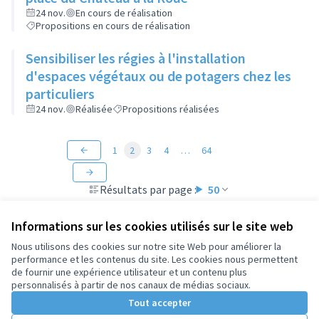
24 nov.
En cours de réalisation
Propositions en cours de réalisation
Sensibiliser les régies à l'installation
d'espaces végétaux ou de potagers chez les
particuliers
24 nov.
Réalisée
Propositions réalisées
1
2
3
4
…
64
Résultats par page :
50
Informations sur les cookies utilisés sur le site web
Nous utilisons des cookies sur notre site Web pour améliorer la
performance et les contenus du site. Les cookies nous permettent
Conditions d'utilisation
de fournir une expérience utilisateur et un contenu plus
Paramètres des cookies
personnalisés à partir de nos canaux de médias sociaux.
Tout accepter