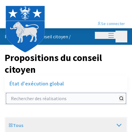
Se connecter
Menu princi
Menu p
Propositions du conseil citoyen
/
Propositions du conseil
citoyen
État d'exécution global
Rechercher des réalisations
Tous
Scope