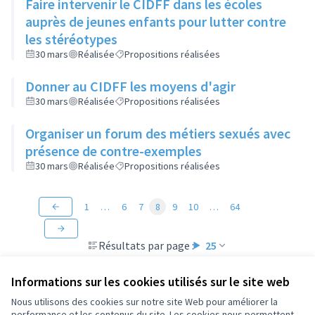
Faire intervenir le CIDFF dans les écoles
auprès de jeunes enfants pour lutter contre
les stéréotypes
30 mars
Réalisée
Propositions réalisées
Donner au CIDFF les moyens d'agir
30 mars
Réalisée
Propositions réalisées
Organiser un forum des métiers sexués avec
présence de contre-exemples
30 mars
Réalisée
Propositions réalisées
1
…
6
7
8
9
10
…
64
Résultats par page :
25
Informations sur les cookies utilisés sur le site web
Nous utilisons des cookies sur notre site Web pour améliorer la
performance et les contenus du site. Les cookies nous permettent