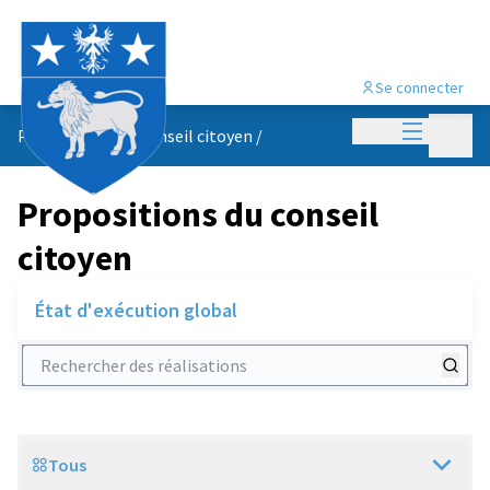
Se connecter
Menu princi
Menu p
Propositions du conseil citoyen
/
Propositions du conseil
citoyen
État d'exécution global
Rechercher des réalisations
Tous
Scope