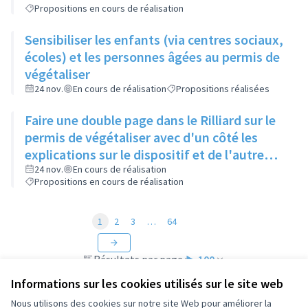
Propositions en cours de réalisation
Sensibiliser les enfants (via centres sociaux,
écoles) et les personnes âgées au permis de
végétaliser
24 nov.
En cours de réalisation
Propositions réalisées
Faire une double page dans le Rilliard sur le
permis de végétaliser avec d'un côté les
explications sur le dispositif et de l'autre
côté des exemples concrets de lieux à
24 nov.
En cours de réalisation
Propositions en cours de réalisation
investir
1
2
3
…
64
Résultats par page :
100
Informations sur les cookies utilisés sur le site web
Nous utilisons des cookies sur notre site Web pour améliorer la