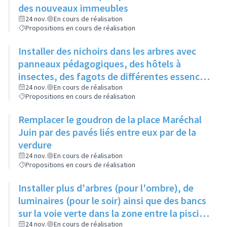
des nouveaux immeubles
24 nov.
En cours de réalisation
Propositions en cours de réalisation
Installer des nichoirs dans les arbres avec
panneaux pédagogiques, des hôtels à
insectes, des fagots de différentes essences
pour stimuler la biodiversité sur la place du
24 nov.
En cours de réalisation
Propositions en cours de réalisation
Château à la Roue
Remplacer le goudron de la place Maréchal
Juin par des pavés liés entre eux par de la
verdure
24 nov.
En cours de réalisation
Propositions en cours de réalisation
Installer plus d'arbres (pour l'ombre), de
luminaires (pour le soir) ainsi que des bancs
sur la voie verte dans la zone entre la piscine
et la rue de l'Industrie
24 nov.
En cours de réalisation