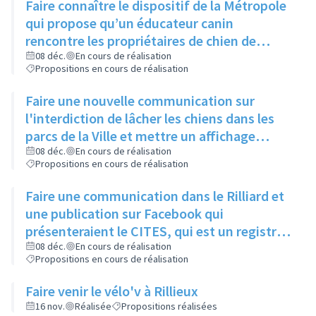
Faire connaître le dispositif de la Métropole
qui propose qu’un éducateur canin
rencontre les propriétaires de chien de
moins d’un an pour leur expliquer les
08 déc.
En cours de réalisation
Propositions en cours de réalisation
principaux signaux, via un article dans le
Rilliard et/ou le Facebook de la ville
Faire une nouvelle communication sur
l'interdiction de lâcher les chiens dans les
parcs de la Ville et mettre un affichage
mentionnant l'arrêté municipal à l'entrée de
08 déc.
En cours de réalisation
Propositions en cours de réalisation
chaque parc
Faire une communication dans le Rilliard et
une publication sur Facebook qui
présenteraient le CITES, qui est un registre
des animaux dangereux ou protégés, et
08 déc.
En cours de réalisation
Propositions en cours de réalisation
donneraient le lien pour y accéder.
Faire venir le vélo'v à Rillieux
16 nov.
Réalisée
Propositions réalisées