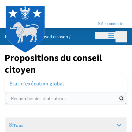
Se connecter
Menu princi
Menu p
Propositions du conseil citoyen
/
Propositions du conseil
citoyen
État d'exécution global
Rechercher des réalisations
Tous
Scope