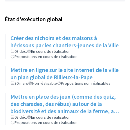
État d'exécution global
Créer des nichoirs et des maisons à
hérissons par les chantiers-jeunes de la Ville
08 déc.
En cours de réalisation
Propositions en cours de réalisation
Mettre en ligne sur le site internet de la ville
un plan global de Rillieux-la-Pape
30 mars
Non réalisable
Propositions non réalisables
Mettre en place des jeux (comme des quiz,
des charades, des rébus) autour de la
biodiversité et des animaux de la ferme, au
niveau de la ferme pédagogique du parc
08 déc.
En cours de réalisation
Propositions en cours de réalisation
linéaire urbain