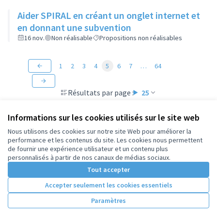
Aider SPIRAL en créant un onglet internet et
en donnant une subvention
16 nov.
Non réalisable
Propositions non réalisables
1
2
3
4
5
6
7
…
64
Résultats par page :
25
Informations sur les cookies utilisés sur le site web
Nous utilisons des cookies sur notre site Web pour améliorer la
performance et les contenus du site. Les cookies nous permettent
Conditions d'utilisation
de fournir une expérience utilisateur et un contenu plus
Paramètres des cookies
personnalisés à partir de nos canaux de médias sociaux.
Tout accepter
Accepter seulement les cookies essentiels
Licence Cre
(Lien extern
(Lien externe)
Site réalisé par
Open Source Politics
grâce au
logiciel libre
Paramètres
(Lien externe)
Decidim
.
(Lien externe)