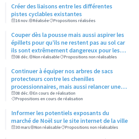
Créer des liaisons entre les différentes
pistes cyclables existantes
16 nov.
Réalisée
Propositions réalisées
Couper dès la pousse mais aussi aspirer les
épillets pour qu’ils ne restent pas au sol car
ils sont extrêmement dangereux pour les
animaux
08 déc.
Non réalisable
Propositions non réalisables
Continuer à équiper nos arbres de sacs
protecteurs contre les chenilles
processionnaires, mais aussi relancer une
communication sur leur utilité, leur
08 déc.
En cours de réalisation
Propositions en cours de réalisation
importance et l’intérêt commun de ne pas y
toucher
Informer les potentiels exposants du
marché de Noël sur le site internet de la ville
30 mars
Non réalisable
Propositions non réalisables