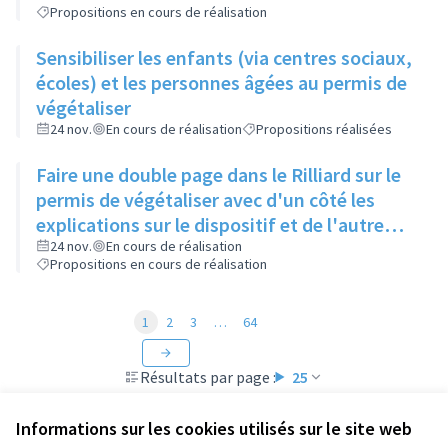
Propositions en cours de réalisation
Sensibiliser les enfants (via centres sociaux,
écoles) et les personnes âgées au permis de
végétaliser
24 nov.
En cours de réalisation
Propositions réalisées
Faire une double page dans le Rilliard sur le
permis de végétaliser avec d'un côté les
explications sur le dispositif et de l'autre
côté des exemples concrets de lieux à
24 nov.
En cours de réalisation
Propositions en cours de réalisation
investir
1
2
3
…
64
Résultats par page :
25
Informations sur les cookies utilisés sur le site web