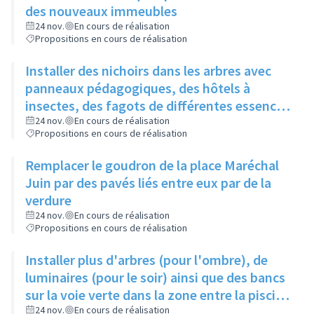
des nouveaux immeubles
24 nov.
En cours de réalisation
Propositions en cours de réalisation
Installer des nichoirs dans les arbres avec
panneaux pédagogiques, des hôtels à
insectes, des fagots de différentes essences
pour stimuler la biodiversité sur la place du
24 nov.
En cours de réalisation
Propositions en cours de réalisation
Château à la Roue
Remplacer le goudron de la place Maréchal
Juin par des pavés liés entre eux par de la
verdure
24 nov.
En cours de réalisation
Propositions en cours de réalisation
Installer plus d'arbres (pour l'ombre), de
luminaires (pour le soir) ainsi que des bancs
sur la voie verte dans la zone entre la piscine
et la rue de l'Industrie
24 nov.
En cours de réalisation