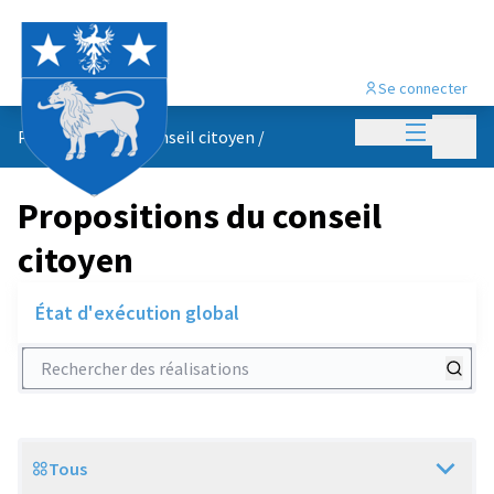
Se connecter
Menu princi
Menu p
Propositions du conseil citoyen
/
Propositions du conseil
citoyen
État d'exécution global
Rechercher des réalisations
Tous
Scope