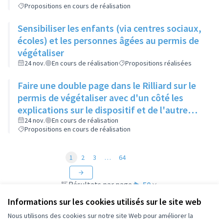
Propositions en cours de réalisation
Sensibiliser les enfants (via centres sociaux,
écoles) et les personnes âgées au permis de
végétaliser
24 nov.
En cours de réalisation
Propositions réalisées
Faire une double page dans le Rilliard sur le
permis de végétaliser avec d'un côté les
explications sur le dispositif et de l'autre
côté des exemples concrets de lieux à
24 nov.
En cours de réalisation
Propositions en cours de réalisation
investir
1
2
3
…
64
Résultats par page :
50
Informations sur les cookies utilisés sur le site web
Nous utilisons des cookies sur notre site Web pour améliorer la