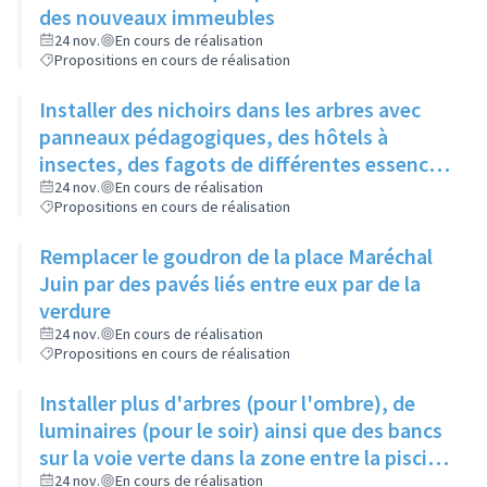
des nouveaux immeubles
24 nov.
En cours de réalisation
Propositions en cours de réalisation
Installer des nichoirs dans les arbres avec
panneaux pédagogiques, des hôtels à
insectes, des fagots de différentes essences
pour stimuler la biodiversité sur la place du
24 nov.
En cours de réalisation
Propositions en cours de réalisation
Château à la Roue
Remplacer le goudron de la place Maréchal
Juin par des pavés liés entre eux par de la
verdure
24 nov.
En cours de réalisation
Propositions en cours de réalisation
Installer plus d'arbres (pour l'ombre), de
luminaires (pour le soir) ainsi que des bancs
sur la voie verte dans la zone entre la piscine
et la rue de l'Industrie
24 nov.
En cours de réalisation