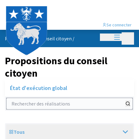
Se connecter
Menu princi
Menu p
Propositions du conseil citoyen
/
Propositions du conseil
citoyen
État d'exécution global
Rechercher des réalisations
Tous
Scope