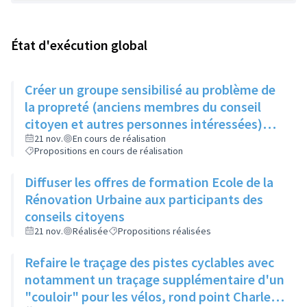
État d'exécution global
Créer un groupe sensibilisé au problème de
la propreté (anciens membres du conseil
citoyen et autres personnes intéressées)
qui, une fois par trimestre, ferait remonter
21 nov.
En cours de réalisation
Propositions en cours de réalisation
les informations au service concerné
Diffuser les offres de formation Ecole de la
Rénovation Urbaine aux participants des
conseils citoyens
21 nov.
Réalisée
Propositions réalisées
Refaire le traçage des pistes cyclables avec
notamment un traçage supplémentaire d'un
"couloir" pour les vélos, rond point Charles