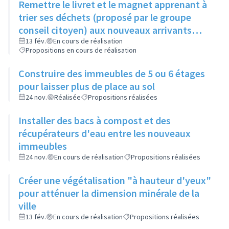
Remettre le livret et le magnet apprenant à
trier ses déchets (proposé par le groupe
conseil citoyen) aux nouveaux arrivants
dans le cadre de la visite de la ville
13 fév.
En cours de réalisation
Propositions en cours de réalisation
Construire des immeubles de 5 ou 6 étages
pour laisser plus de place au sol
24 nov.
Réalisée
Propositions réalisées
Installer des bacs à compost et des
récupérateurs d'eau entre les nouveaux
immeubles
24 nov.
En cours de réalisation
Propositions réalisées
Créer une végétalisation "à hauteur d'yeux"
pour atténuer la dimension minérale de la
ville
13 fév.
En cours de réalisation
Propositions réalisées