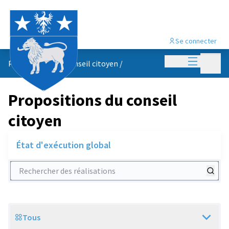
Se connecter
Menu princi
Menu p
Propositions du conseil citoyen
/
Propositions du conseil
citoyen
État d'exécution global
Rechercher des réalisations
Tous
Scope