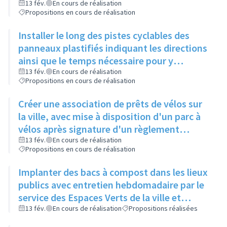
de Gaulle, pour relier 2 pistes existantes
13 fév.
En cours de réalisation
Propositions en cours de réalisation
Installer le long des pistes cyclables des
panneaux plastifiés indiquant les directions
ainsi que le temps nécessaire pour y
accéder, et une comparaison avec le temps
13 fév.
En cours de réalisation
Propositions en cours de réalisation
mis en voiture
Créer une association de prêts de vélos sur
la ville, avec mise à disposition d'un parc à
vélos après signature d'un règlement
intérieur et d'une charte de respect du
13 fév.
En cours de réalisation
Propositions en cours de réalisation
matériel
Implanter des bacs à compost dans les lieux
publics avec entretien hebdomadaire par le
service des Espaces Verts de la ville et
réutilisation du compost dans les ronds-
13 fév.
En cours de réalisation
Propositions réalisées
points et jardins publics