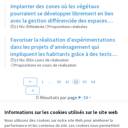
Implanter des zones où les végétaux
pourraient se développer librement en lien
avec la gestion différenciée des espaces
verts
13 fév.
Réalisée
Propositions réalisées
Favoriser la réalisation d'expérimentations
dans les projets d'aménagement qui
impliquent les habitants grâce à des tests
"grandeur nature" (mobilier, jeux, food-
13 fév.
En cours de réalisation
Propositions en cours de réalisation
truck...)
1
…
60
61
62
63
64
Résultats par page :
50
Informations sur les cookies utilisés sur le site web
Nous utilisons des cookies sur notre site Web pour améliorer la
performance et les contenus du site. Les cookies nous permettent
Conditions d'utilisation