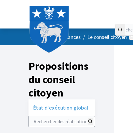
Accueil
Menu principal
M
/
Vos instances
/
Le conseil citoyen
Propositions
du conseil
citoyen
État d'exécution global
Rechercher des réalisations