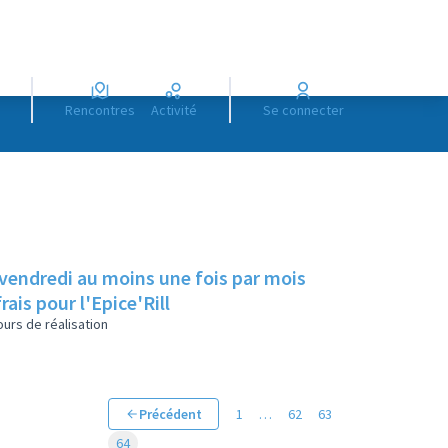
Rencontres
Activité
Se connecter
 vendredi au moins une fois par mois
rais pour l'Epice'Rill
urs de réalisation
Précédent
1
…
62
63
64