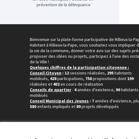
prévention de la délinquance
Bienvenue sur la plate-forme participative de Rillieux-la-Pa
Habitant à Rillieux-la-Pape, vous souhaitez vous impliquer 
la vie de la commune, donner votre avis sur des sujets pré
proposer des idées ou projets, participez à l'une des inst
de la Ville !
Quelques chiffres de la participation citoyenne :
Conseil Citoyen
: 12
sessions réalisées,
295
habitants
mobilisés,
428
participations,
758
propositions dont
199
réalisées et
402
en cours de réalisation
Conseils de quartier
:
4
années d'existence,
90
habitants
mobilisés
Conseil Municipal des Jeunes
: 7
années d'existence, pl
580
enfants impliqués et
89
projets développés
Conditions d'utilisation
Paramètres des cookies