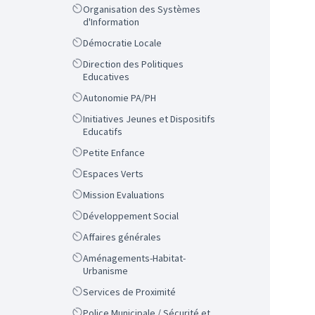
Scope
Organisation des Systèmes
d'Information
Scope
Démocratie Locale
Scope
Direction des Politiques
Educatives
Scope
Autonomie PA/PH
Scope
Initiatives Jeunes et Dispositifs
Educatifs
Scope
Petite Enfance
Scope
Espaces Verts
Scope
Mission Evaluations
Scope
Développement Social
Scope
Affaires générales
Scope
Aménagements-Habitat-
Urbanisme
Scope
Services de Proximité
Scope
Police Municipale / Sécurité et