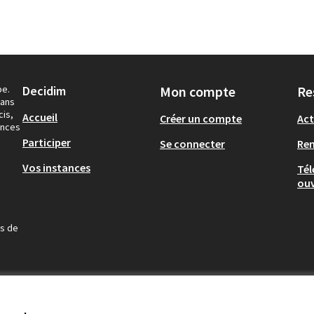
pe.
Decidim
Mon compte
Re
dans
cis,
Accueil
Créer un compte
Act
ances
Participer
Se connecter
Re
Vos instances
Tél
ouv
us de