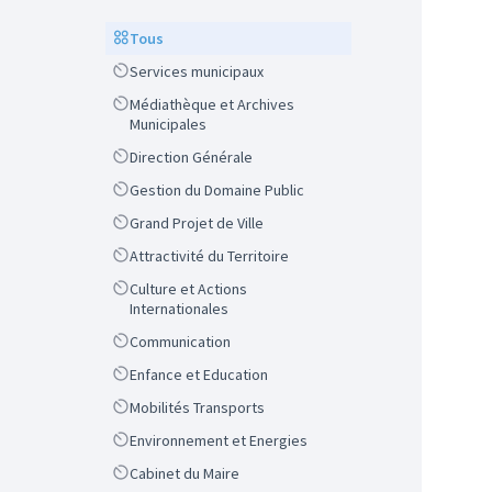
Scope
Tous
Scope
Services municipaux
Scope
Médiathèque et Archives
Municipales
Scope
Direction Générale
Scope
Gestion du Domaine Public
Scope
Grand Projet de Ville
Scope
Attractivité du Territoire
Scope
Culture et Actions
Internationales
Scope
Communication
Scope
Enfance et Education
Scope
Mobilités Transports
Scope
Environnement et Energies
Scope
Cabinet du Maire