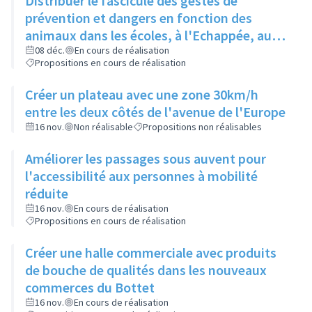
Distribuer le fascicule des gestes de
prévention et dangers en fonction des
animaux dans les écoles, à l'Echappée, aux
Centres Sociaux.... et l'insérer dans le
08 déc.
En cours de réalisation
Propositions en cours de réalisation
Rilliard en version détachable.
Créer un plateau avec une zone 30km/h
entre les deux côtés de l'avenue de l'Europe
16 nov.
Non réalisable
Propositions non réalisables
Améliorer les passages sous auvent pour
l'accessibilité aux personnes à mobilité
réduite
16 nov.
En cours de réalisation
Propositions en cours de réalisation
Créer une halle commerciale avec produits
de bouche de qualités dans les nouveaux
commerces du Bottet
16 nov.
En cours de réalisation