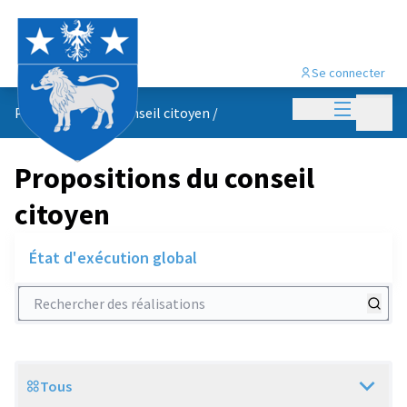
Se connecter
Menu princi
Menu p
Propositions du conseil citoyen
/
Propositions du conseil
citoyen
État d'exécution global
Rechercher des réalisations
Tous
Scope