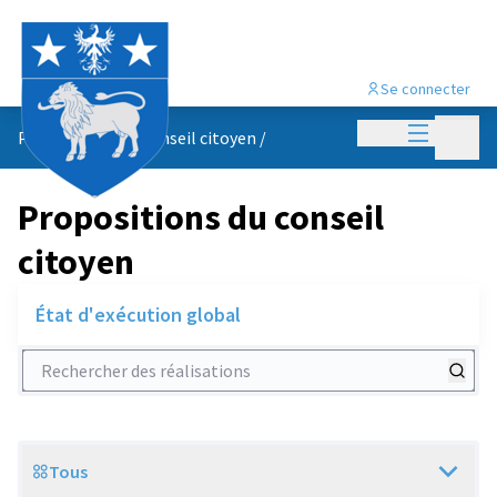
Se connecter
Menu princi
Menu p
Propositions du conseil citoyen
/
Propositions du conseil
citoyen
État d'exécution global
Rechercher des réalisations
Tous
Scope