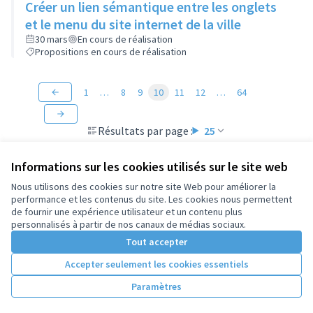
Créer un lien sémantique entre les onglets
et le menu du site internet de la ville
30 mars
En cours de réalisation
Propositions en cours de réalisation
1
…
8
9
10
11
12
…
64
Résultats par page :
25
Informations sur les cookies utilisés sur le site web
Nous utilisons des cookies sur notre site Web pour améliorer la
performance et les contenus du site. Les cookies nous permettent
Conditions d'utilisation
de fournir une expérience utilisateur et un contenu plus
Paramètres des cookies
personnalisés à partir de nos canaux de médias sociaux.
Tout accepter
Accepter seulement les cookies essentiels
Licence Cre
(Lien extern
(Lien externe)
Site réalisé par
Open Source Politics
grâce au
logiciel libre
Paramètres
(Lien externe)
Decidim
.
(Lien externe)