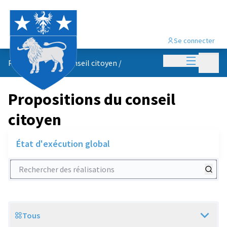
Se connecter
Menu princi
Menu p
Propositions du conseil citoyen
/
Propositions du conseil
citoyen
État d'exécution global
Rechercher des réalisations
Tous
Scope