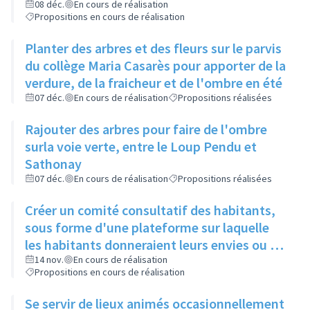
restos du cœur dans le cadre de leur
08 déc.
En cours de réalisation
Propositions en cours de réalisation
sanction
Planter des arbres et des fleurs sur le parvis
du collège Maria Casarès pour apporter de la
verdure, de la fraicheur et de l'ombre en été
07 déc.
En cours de réalisation
Propositions réalisées
Rajouter des arbres pour faire de l'ombre
surla voie verte, entre le Loup Pendu et
Sathonay
07 déc.
En cours de réalisation
Propositions réalisées
Créer un comité consultatif des habitants,
sous forme d'une plateforme sur laquelle
les habitants donneraient leurs envies ou se
manifesteraient sur leur volonté de
14 nov.
En cours de réalisation
Propositions en cours de réalisation
participer à tel ou tel évènement, et où les
acteurs culturels présenteraient ce qu'ils
Se servir de lieux animés occasionnellement