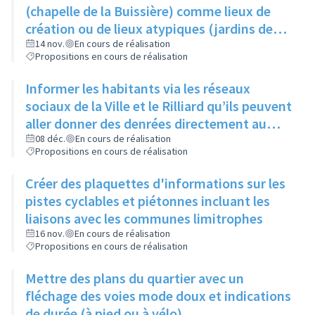
produisent
(chapelle de la Buissière) comme lieux de
création ou de lieux atypiques (jardins des
Semailles) comme lieux d'exposition pour
14 nov.
En cours de réalisation
Propositions en cours de réalisation
photos ou oeuvres
Informer les habitants via les réseaux
sociaux de la Ville et le Rilliard qu’ils peuvent
aller donner des denrées directement au
local des restos du cœur (au 1- 3 rue Jacques
08 déc.
En cours de réalisation
Propositions en cours de réalisation
Prévert), les lundis, mardis et mercredis
Créer des plaquettes d'informations sur les
pistes cyclables et piétonnes incluant les
liaisons avec les communes limitrophes
16 nov.
En cours de réalisation
Propositions en cours de réalisation
Mettre des plans du quartier avec un
fléchage des voies mode doux et indications
de durée (à pied ou à vélo)