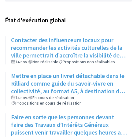
État d'exécution global
Contacter des influenceurs locaux pour
recommander les activités culturelles de la
ville permettrait d’accroître la visibilité des
évènements auprès des jeunes
14 nov.
Non réalisable
Propositions non réalisables
Mettre en place un livret détachable dans le
Rilliard comme guide du savoir-vivre en
collectivité, au format A5, à destination des
immeubles un mois puis des maisons le
14 nov.
En cours de réalisation
Propositions en cours de réalisation
mois suivant
Faire en sorte que les personnes devant
faire des Travaux d’Intérêts Généraux
puissent venir travailler quelques heures aux